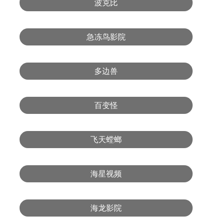
波克比
急冻鸟影院
多边兽
百变怪
飞天螳螂
海星视频
海龙影院