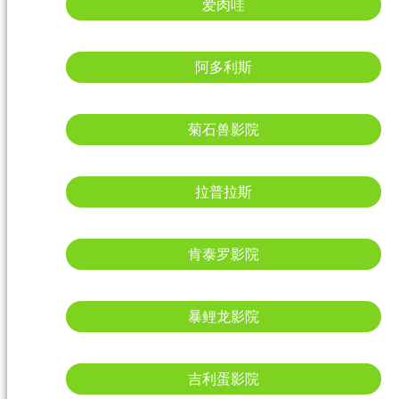
爱肉哇
阿多利斯
菊石兽影院
拉普拉斯
肯泰罗影院
暴鲤龙影院
吉利蛋影院