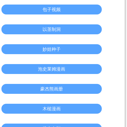
包子视频
以茎制洞
妙娃种子
泡史莱姆漫画
豪杰熊画册
木槌漫画