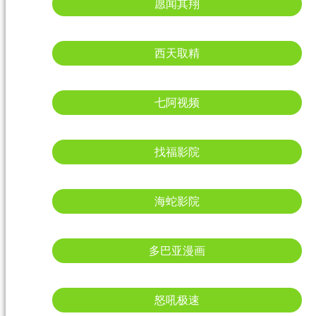
愿闻其翔
西天取精
七阿视频
找福影院
海蛇影院
多巴亚漫画
怒吼极速