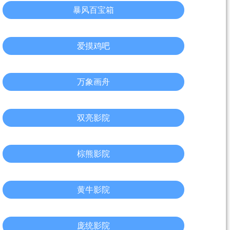
暴风百宝箱
爱摸鸡吧
万象画舟
双亮影院
棕熊影院
黄牛影院
庞统影院