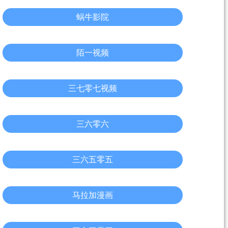
蜗牛影院
陌一视频
三七零七视频
三六零六
三六五零五
马拉加漫画