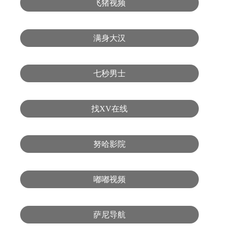
飞猪视频
满身大汉
七秒男士
找XV在线
努哈影院
嘟嘟视频
萨尼导航