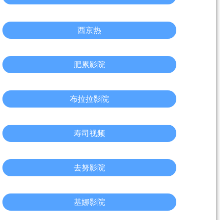
西京热
肥累影院
布拉拉影院
寿司视频
去努影院
基娜影院