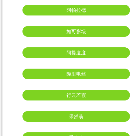
阿帕拉德
如可影坛
阿提度度
隆里电丝
行云若霞
果然翁