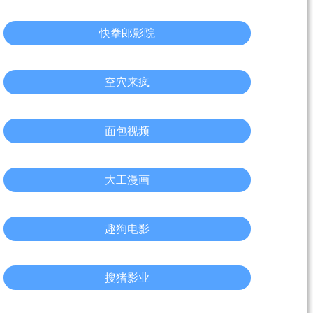
快拳郎影院
空穴来疯
面包视频
大工漫画
趣狗电影
搜猪影业