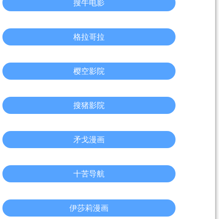
搜牛电影
格拉哥拉
樱空影院
搜猪影院
矛戈漫画
十苦导航
伊莎莉漫画