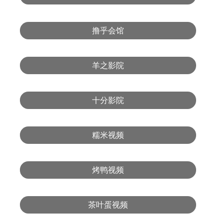
撸乎会馆
羊之影院
十分影院
糯米视频
烤鸭视频
茶叶蛋视频