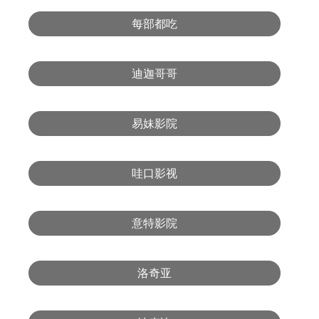
每部都吃
迪迦哥哥
易妹影院
哇口影视
意特影院
洛奇亚