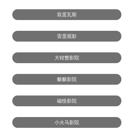
双蛋瓦斯
雷蛋观影
大钳蟹影院
貘貘影院
磁怪影院
小火马影院