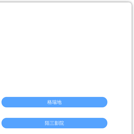
格瑞地
陌三影院