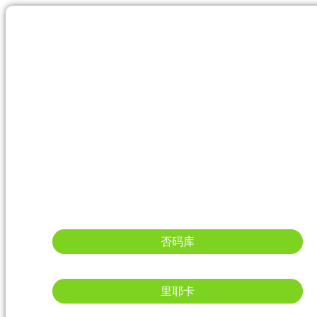
否码库
里耶卡