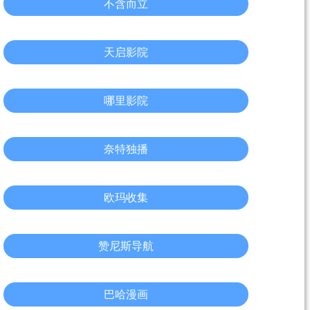
不含而立
天启影院
哪里影院
奈特独播
欧玛收集
赞尼斯导航
巴哈漫画