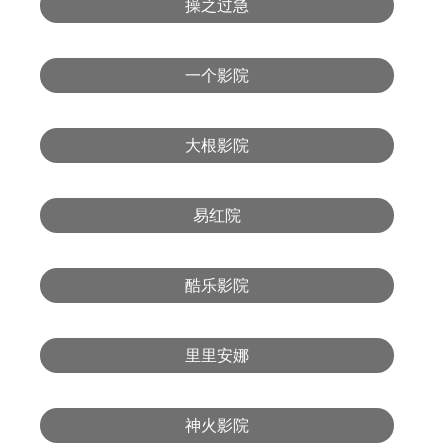
操之过急
一个影院
大根影院
易红院
酷乐影院
里里安娜
神火影院