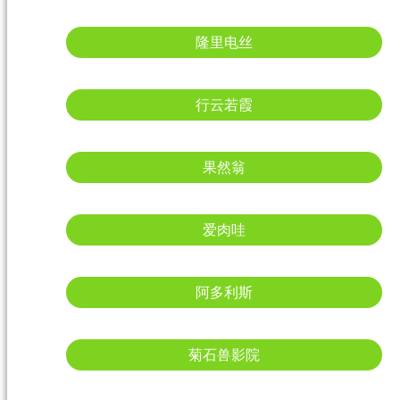
隆里电丝
行云若霞
果然翁
爱肉哇
阿多利斯
菊石兽影院