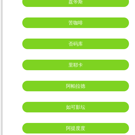
盘帝斯
苦咖啡
否码库
里耶卡
阿帕拉德
如可影坛
阿提度度