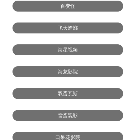
百变怪
飞天螳螂
海星视频
海龙影院
双蛋瓦斯
雷蛋观影
口呆花影院