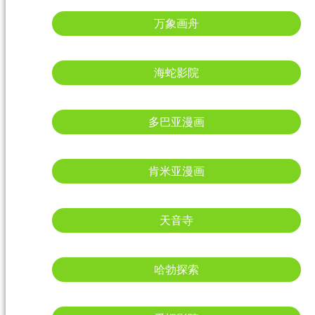
万象画舟
海蛇影院
多巴亚漫画
肯米亚漫画
天音寺
哈勃探索