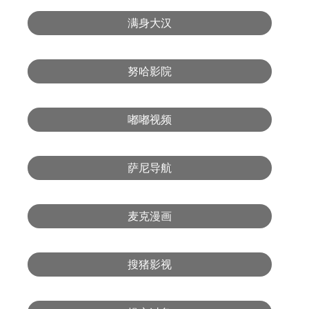
满身大汉
努哈影院
嘟嘟视频
萨尼导航
麦克漫画
搜猪影视