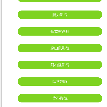
腕力影院
豪杰熊画册
穿山鼠影院
阿柏怪影院
以茎制洞
曹丕影院