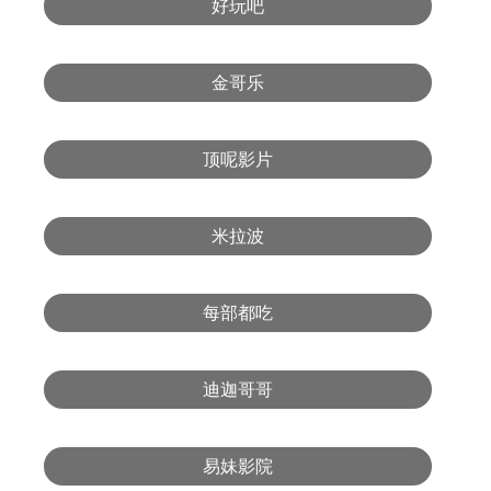
好玩吧
金哥乐
顶呢影片
米拉波
每部都吃
迪迦哥哥
易妹影院