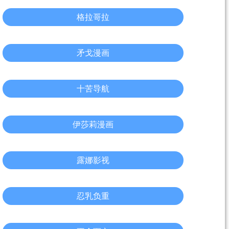
格拉哥拉
矛戈漫画
十苦导航
伊莎莉漫画
露娜影视
忍乳负重