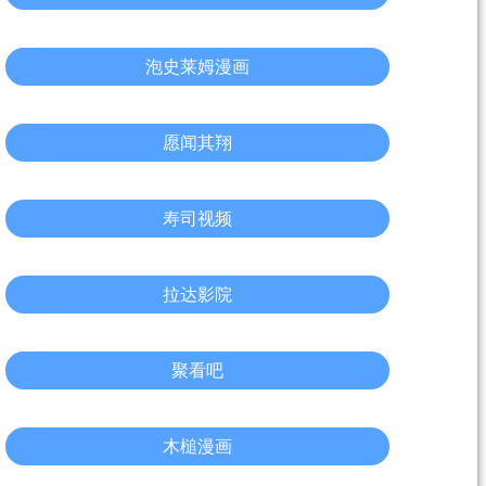
泡史莱姆漫画
愿闻其翔
寿司视频
拉达影院
聚看吧
木槌漫画