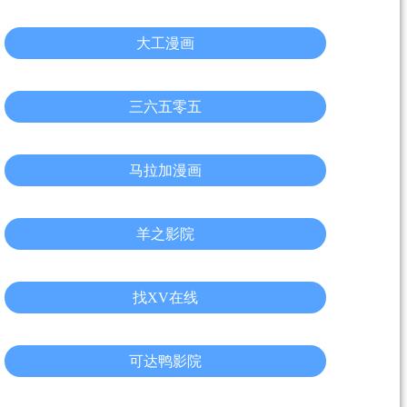
大工漫画
三六五零五
马拉加漫画
羊之影院
找XV在线
可达鸭影院