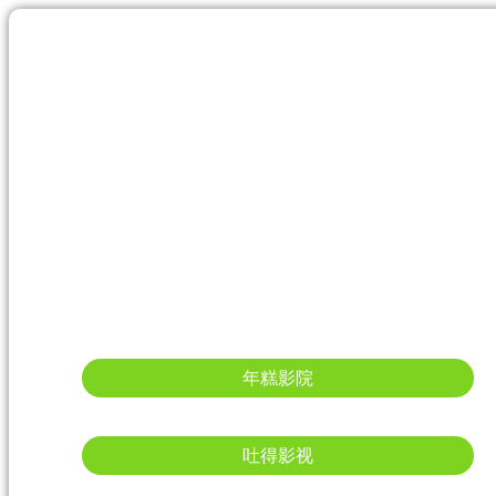
年糕影院
吐得影视