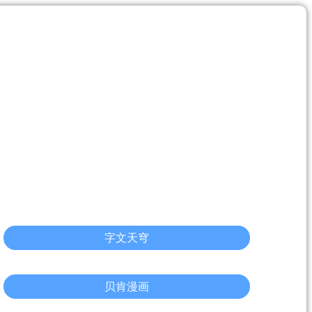
字文天穹
贝肯漫画