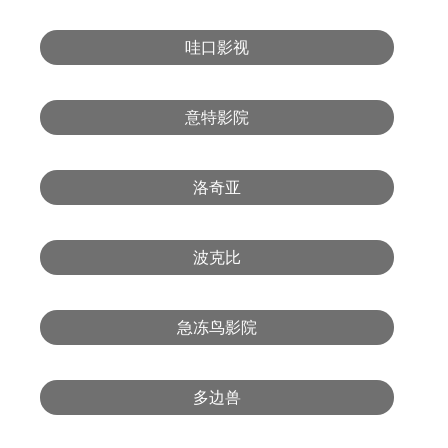
哇口影视
意特影院
洛奇亚
波克比
急冻鸟影院
多边兽