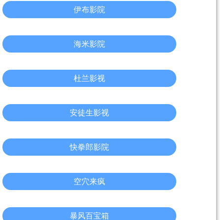
伊布影院
海米影院
杜兰影视
安徒生影视
快拳郎影院
空穴来疯
暴风百宝箱