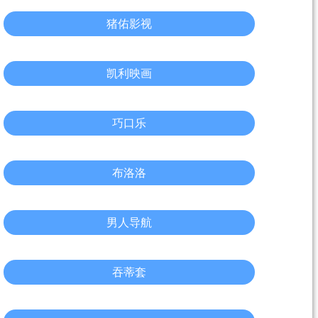
猪佑影视
凯利映画
巧口乐
布洛洛
男人导航
吞蒂套