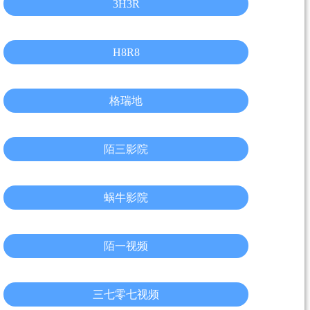
3H3R
H8R8
格瑞地
陌三影院
蜗牛影院
陌一视频
三七零七视频