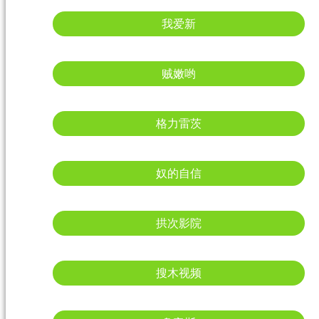
我爱新
贼嫩哟
格力雷茨
奴的自信
拱次影院
搜木视频