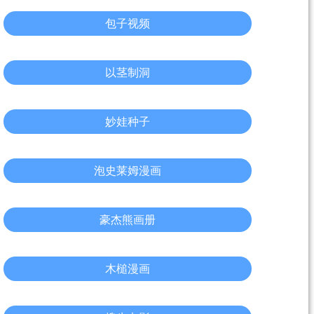
包子视频
以茎制洞
妙娃种子
泡史莱姆漫画
豪杰熊画册
木槌漫画