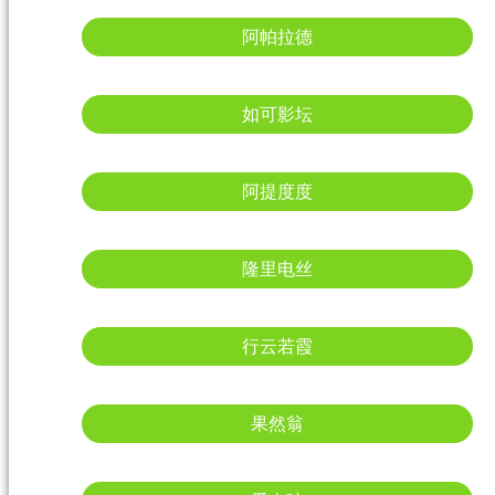
阿帕拉德
如可影坛
阿提度度
隆里电丝
行云若霞
果然翁