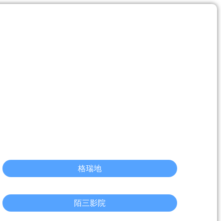
格瑞地
陌三影院