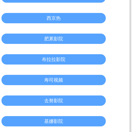
西京热
肥累影院
布拉拉影院
寿司视频
去努影院
基娜影院