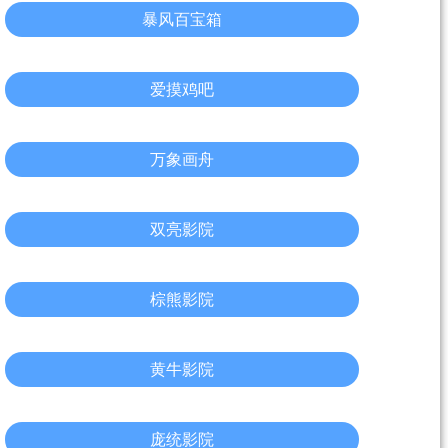
暴风百宝箱
爱摸鸡吧
万象画舟
双亮影院
棕熊影院
黄牛影院
庞统影院