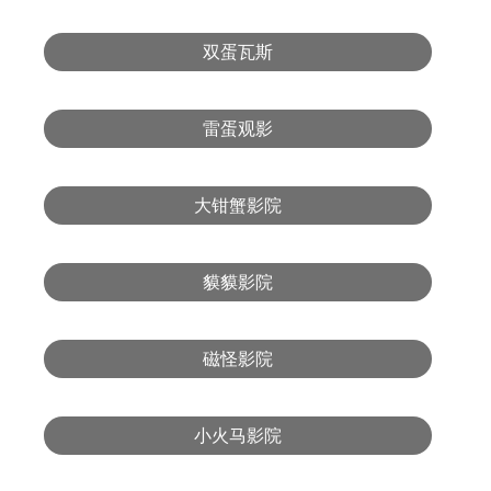
双蛋瓦斯
雷蛋观影
大钳蟹影院
貘貘影院
磁怪影院
小火马影院