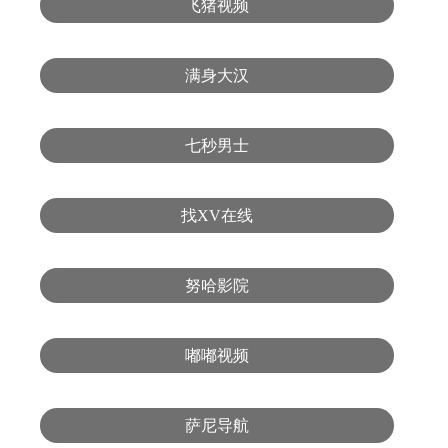
飞猪视频
满身大汉
七秒男士
找XV在线
努哈影院
嘟嘟视频
萨尼导航