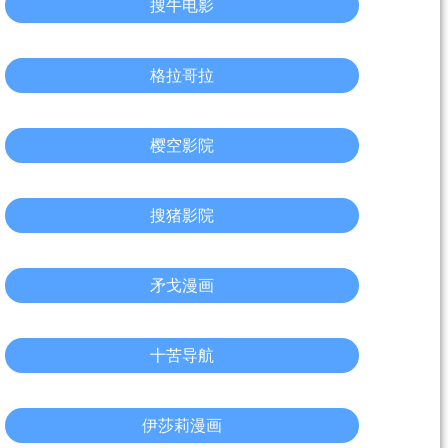
搜牛电影
格拉哥拉
樱空影院
搜猪影院
矛戈漫画
十苦导航
伊莎莉漫画