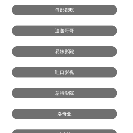
每部都吃
迪迦哥哥
易妹影院
哇口影视
意特影院
洛奇亚