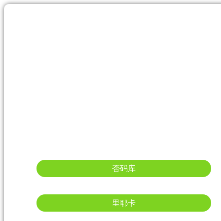
否码库
里耶卡