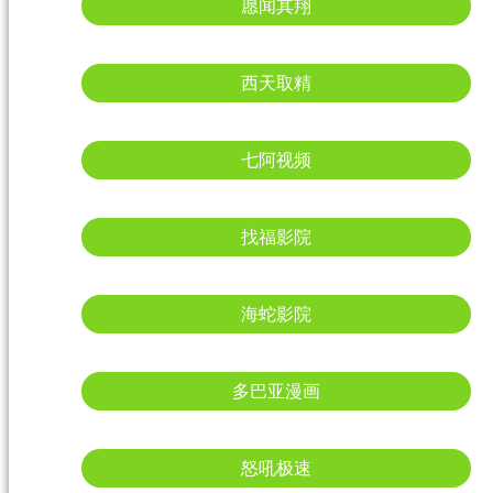
愿闻其翔
西天取精
七阿视频
找福影院
海蛇影院
多巴亚漫画
怒吼极速