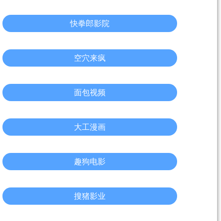
快拳郎影院
空穴来疯
面包视频
大工漫画
趣狗电影
搜猪影业