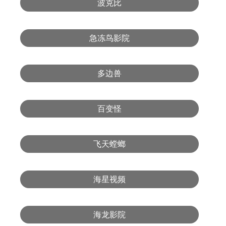
波克比
急冻鸟影院
多边兽
百变怪
飞天螳螂
海星视频
海龙影院