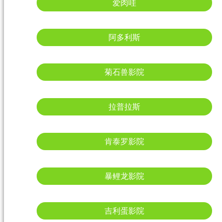
爱肉哇
阿多利斯
菊石兽影院
拉普拉斯
肯泰罗影院
暴鲤龙影院
吉利蛋影院