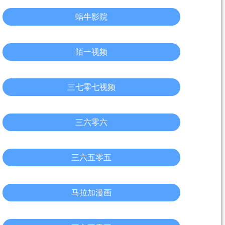
蜗牛影院
陌一视频
三七零七视频
三六零六
三六五零五
马拉加漫画