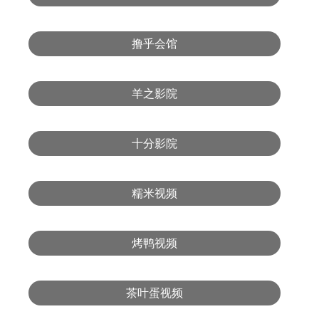
撸乎会馆
羊之影院
十分影院
糯米视频
烤鸭视频
茶叶蛋视频