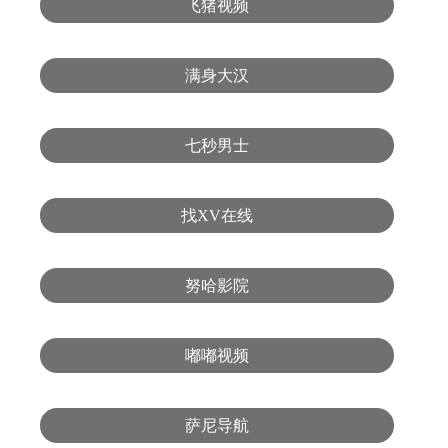
飞猪视频
满身大汉
七秒男士
找XV在线
努哈影院
嘟嘟视频
萨尼导航