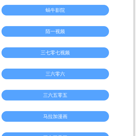
蜗牛影院
陌一视频
三七零七视频
三六零六
三六五零五
马拉加漫画