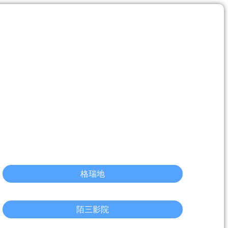
格瑞地
陌三影院