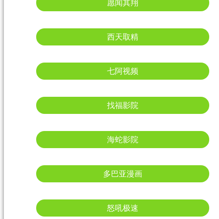
愿闻其翔
西天取精
七阿视频
找福影院
海蛇影院
多巴亚漫画
怒吼极速