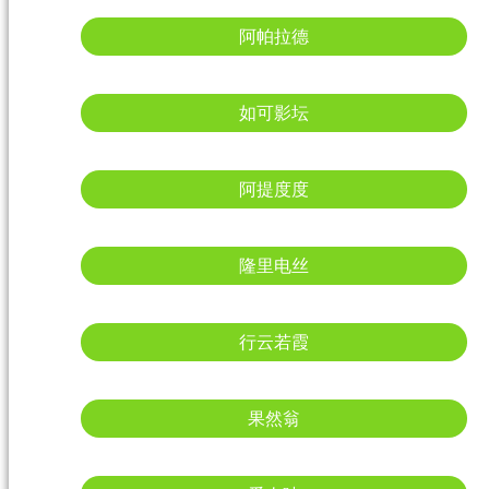
阿帕拉德
如可影坛
阿提度度
隆里电丝
行云若霞
果然翁