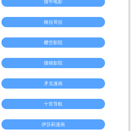
搜牛电影
格拉哥拉
樱空影院
搜猪影院
矛戈漫画
十苦导航
伊莎莉漫画