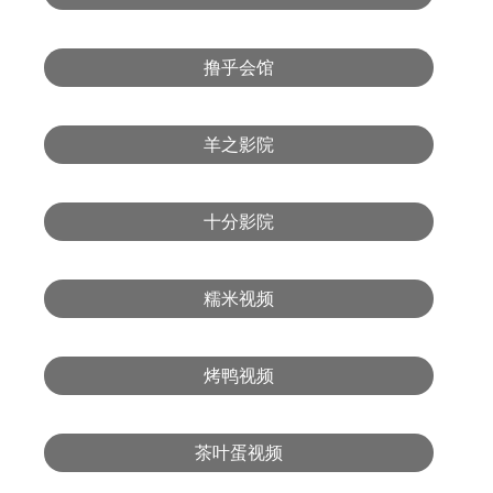
撸乎会馆
羊之影院
十分影院
糯米视频
烤鸭视频
茶叶蛋视频