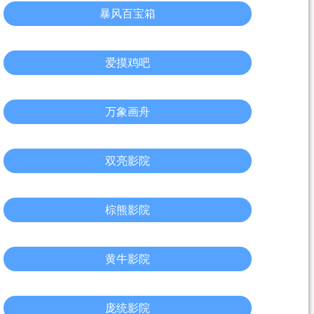
暴风百宝箱
爱摸鸡吧
万象画舟
双亮影院
棕熊影院
黄牛影院
庞统影院