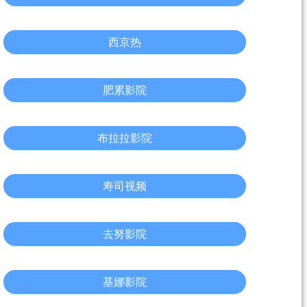
西京热
肥累影院
布拉拉影院
寿司视频
去努影院
基娜影院