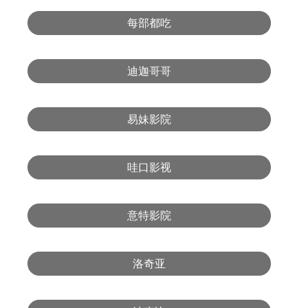
每部都吃
迪迦哥哥
易妹影院
哇口影视
意特影院
洛奇亚