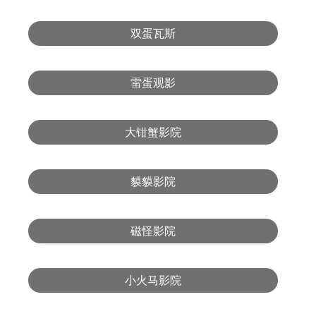
双蛋瓦斯
雷蛋观影
大钳蟹影院
貘貘影院
磁怪影院
小火马影院