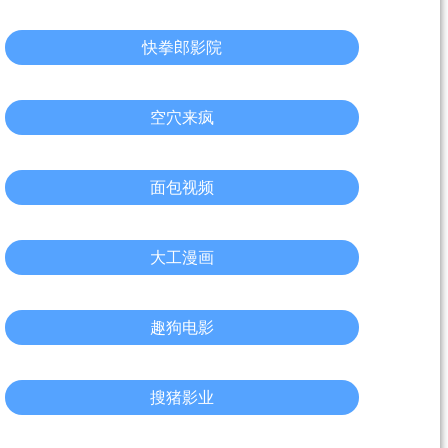
快拳郎影院
空穴来疯
面包视频
大工漫画
趣狗电影
搜猪影业