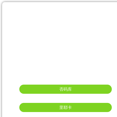
否码库
里耶卡