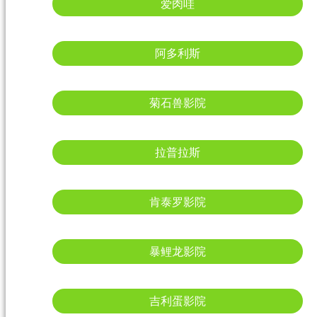
爱肉哇
阿多利斯
菊石兽影院
拉普拉斯
肯泰罗影院
暴鲤龙影院
吉利蛋影院