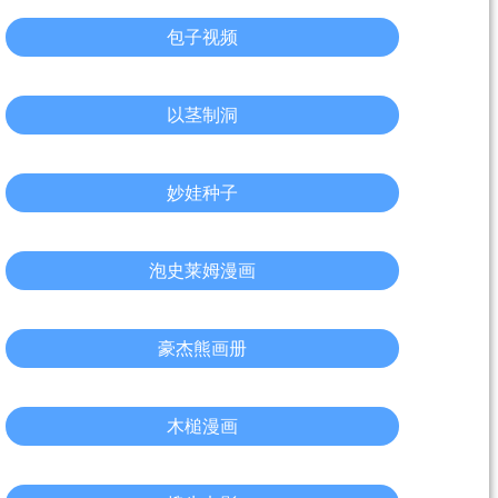
包子视频
以茎制洞
妙娃种子
泡史莱姆漫画
豪杰熊画册
木槌漫画