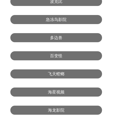
波克比
急冻鸟影院
多边兽
百变怪
飞天螳螂
海星视频
海龙影院