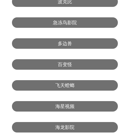
波克比
急冻鸟影院
多边兽
百变怪
飞天螳螂
海星视频
海龙影院