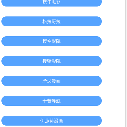
搜牛电影
格拉哥拉
樱空影院
搜猪影院
矛戈漫画
十苦导航
伊莎莉漫画