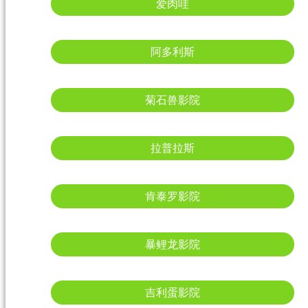
爱肉哇
阿多利斯
菊石兽影院
拉普拉斯
肯泰罗影院
暴鲤龙影院
吉利蛋影院