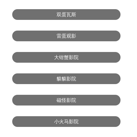
双蛋瓦斯
雷蛋观影
大钳蟹影院
貘貘影院
磁怪影院
小火马影院