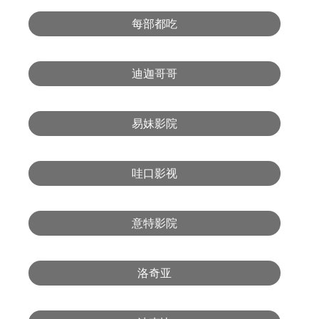
每部都吃
迪迦哥哥
易妹影院
哇口影视
意特影院
洛奇亚