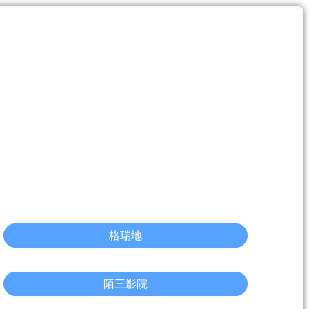
格瑞地
陌三影院