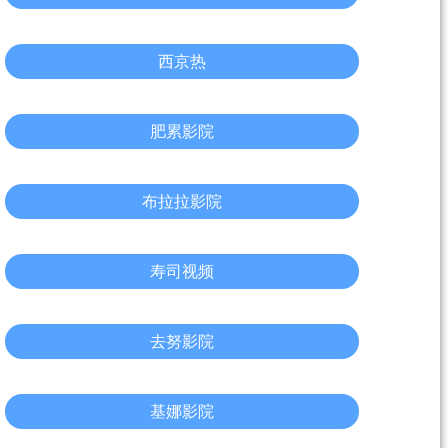
西京热
肥累影院
布拉拉影院
寿司视频
去努影院
基娜影院