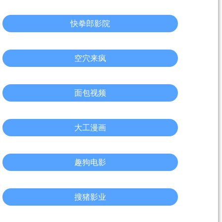
快拳郎影院
空穴来疯
面包视频
大工漫画
趣狗电影
搜猪影业