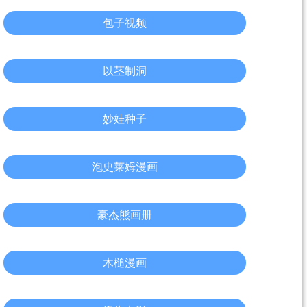
包子视频
以茎制洞
妙娃种子
泡史莱姆漫画
豪杰熊画册
木槌漫画