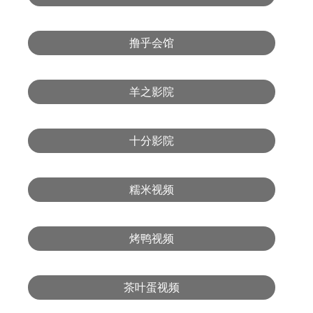
撸乎会馆
羊之影院
十分影院
糯米视频
烤鸭视频
茶叶蛋视频