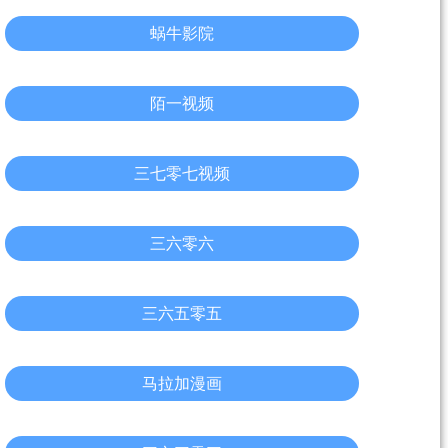
蜗牛影院
陌一视频
三七零七视频
三六零六
三六五零五
马拉加漫画