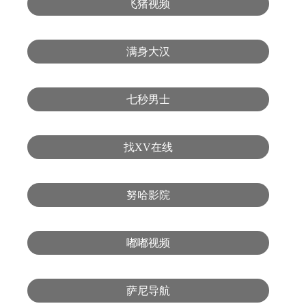
飞猪视频
满身大汉
七秒男士
找XV在线
努哈影院
嘟嘟视频
萨尼导航