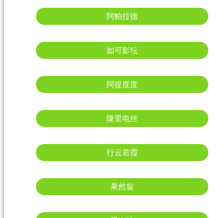
阿帕拉德
如可影坛
阿提度度
隆里电丝
行云若霞
果然翁