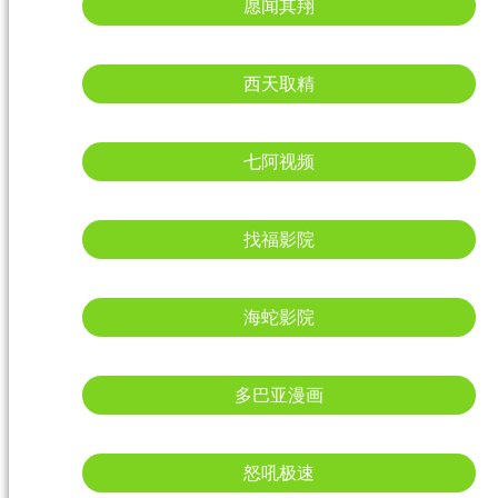
愿闻其翔
西天取精
七阿视频
找福影院
海蛇影院
多巴亚漫画
怒吼极速