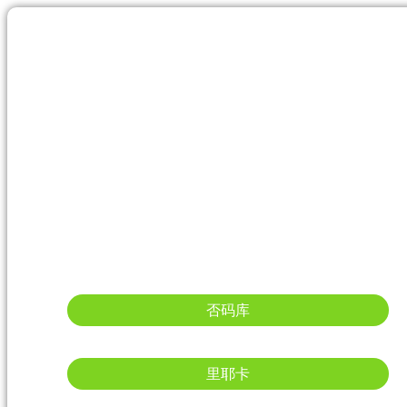
否码库
里耶卡