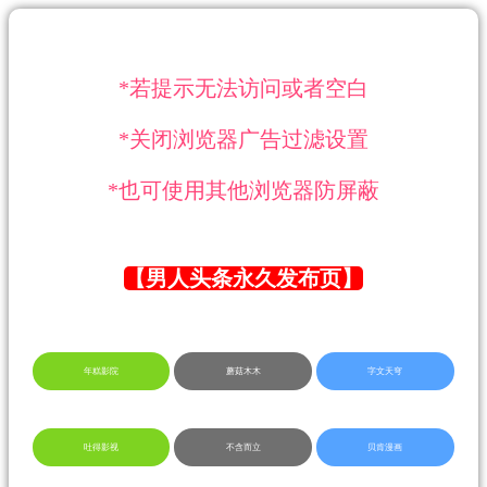
*若提示无法访问或者空白
*关闭浏览器广告过滤设置
*也可使用其他浏览器防屏蔽
【男人头条永久发布页】
年糕影院
蘑菇木木
字文天穹
吐得影视
不含而立
贝肯漫画