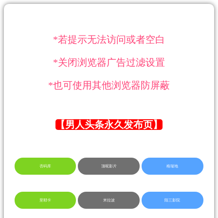
*若提示无法访问或者空白
*关闭浏览器广告过滤设置
*也可使用其他浏览器防屏蔽
【男人头条永久发布页】
否码库
顶呢影片
格瑞地
里耶卡
米拉波
陌三影院