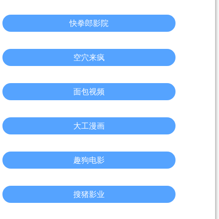
快拳郎影院
空穴来疯
面包视频
大工漫画
趣狗电影
搜猪影业