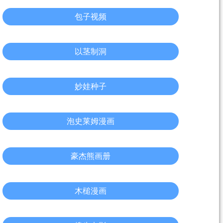
包子视频
以茎制洞
妙娃种子
泡史莱姆漫画
豪杰熊画册
木槌漫画