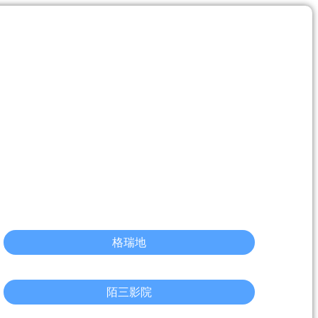
格瑞地
陌三影院