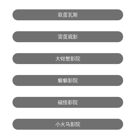
双蛋瓦斯
雷蛋观影
大钳蟹影院
貘貘影院
磁怪影院
小火马影院