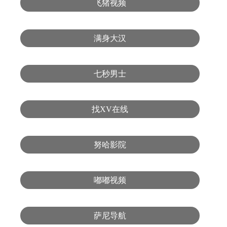
飞猪视频
满身大汉
七秒男士
找XV在线
努哈影院
嘟嘟视频
萨尼导航