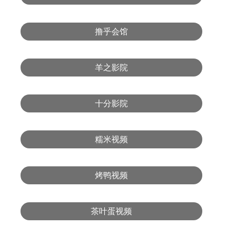
撸乎会馆
羊之影院
十分影院
糯米视频
烤鸭视频
茶叶蛋视频