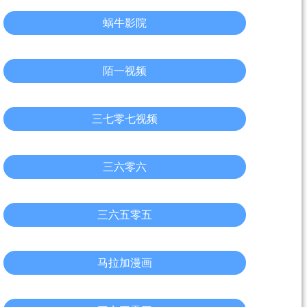
蜗牛影院
陌一视频
三七零七视频
三六零六
三六五零五
马拉加漫画