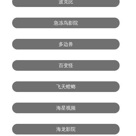
波克比
急冻鸟影院
多边兽
百变怪
飞天螳螂
海星视频
海龙影院