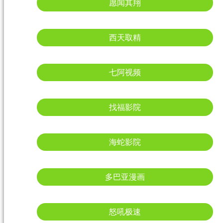
愿闻其翔
西天取精
七阿视频
找福影院
海蛇影院
多巴亚漫画
怒吼极速