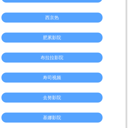
西京热
肥累影院
布拉拉影院
寿司视频
去努影院
基娜影院