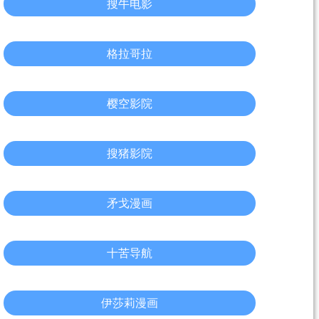
搜牛电影
格拉哥拉
樱空影院
搜猪影院
矛戈漫画
十苦导航
伊莎莉漫画