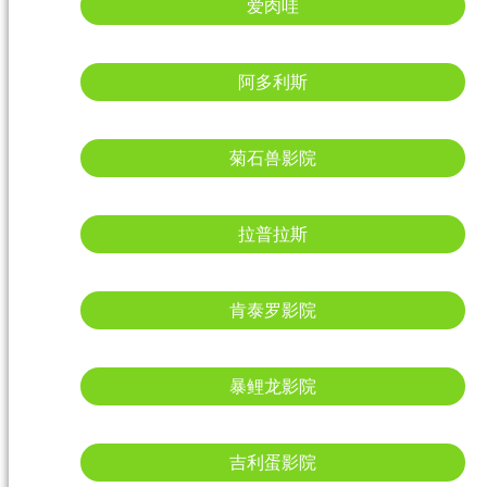
爱肉哇
阿多利斯
菊石兽影院
拉普拉斯
肯泰罗影院
暴鲤龙影院
吉利蛋影院