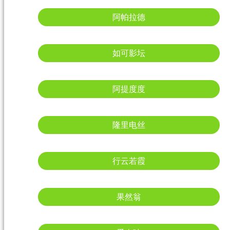
阿帕拉德
如可影坛
阿提度度
隆里电丝
行云若霞
果然翁