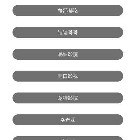
每部都吃
迪迦哥哥
易妹影院
哇口影视
意特影院
洛奇亚