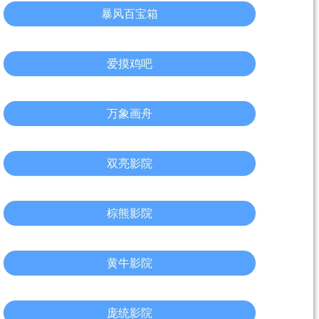
暴风百宝箱
爱摸鸡吧
万象画舟
双亮影院
棕熊影院
黄牛影院
庞统影院