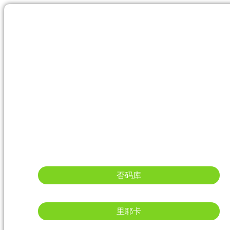
否码库
里耶卡