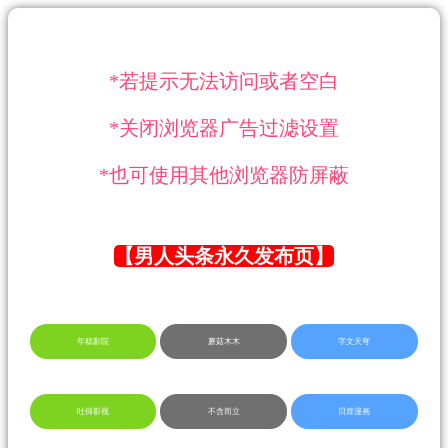
*若提示无法访问或者空白
*关闭浏览器广告过滤设置
*也可使用其他浏览器防屏蔽
【男人头条永久发布页】
年糕影院
蘑菇木木
字文天穹
吐得影视
不含而立
贝肯漫画