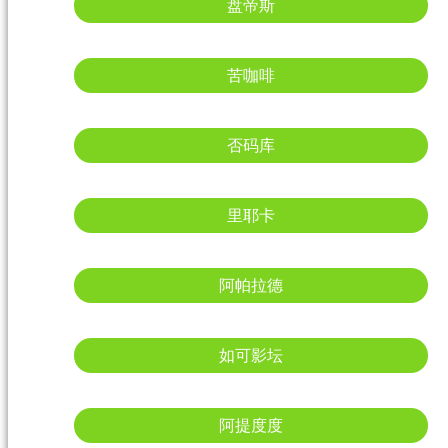
盘帝斯
苦咖啡
否码库
里耶卡
阿帕拉德
如可影坛
阿提度度