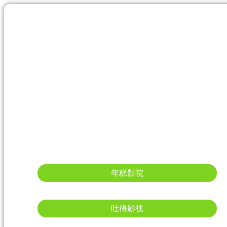
年糕影院
吐得影视