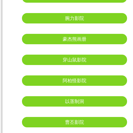
腕力影院
豪杰熊画册
穿山鼠影院
阿柏怪影院
以茎制洞
曹丕影院