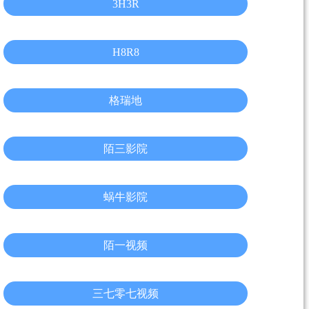
3H3R
H8R8
格瑞地
陌三影院
蜗牛影院
陌一视频
三七零七视频