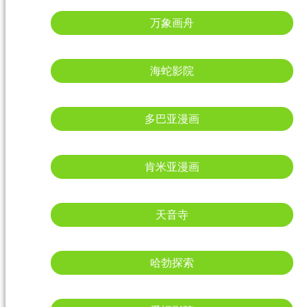
万象画舟
海蛇影院
多巴亚漫画
肯米亚漫画
天音寺
哈勃探索