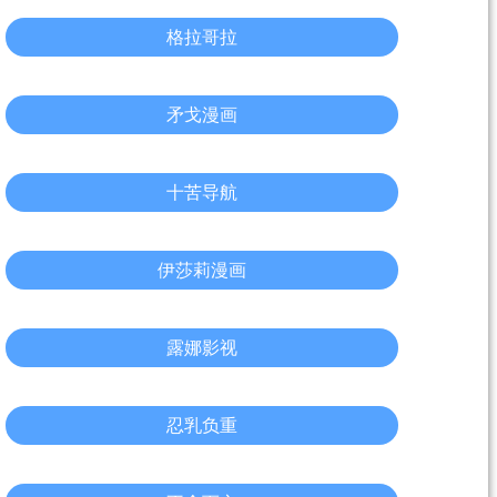
格拉哥拉
矛戈漫画
十苦导航
伊莎莉漫画
露娜影视
忍乳负重