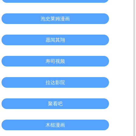
泡史莱姆漫画
愿闻其翔
寿司视频
拉达影院
聚看吧
木槌漫画