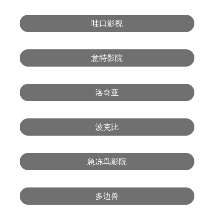
哇口影视
意特影院
洛奇亚
波克比
急冻鸟影院
多边兽