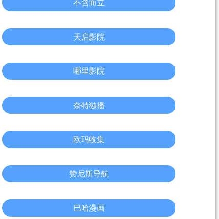
不含而立
天启影院
哪里影院
奈特独播
欧玛收集
赞尼斯导航
巴哈漫画