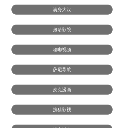
满身大汉
努哈影院
嘟嘟视频
萨尼导航
麦克漫画
搜猪影视