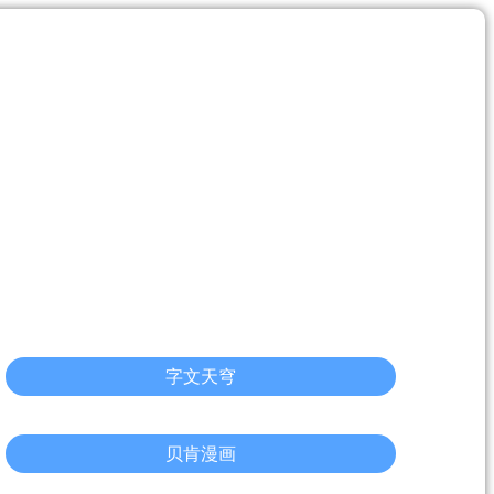
字文天穹
贝肯漫画