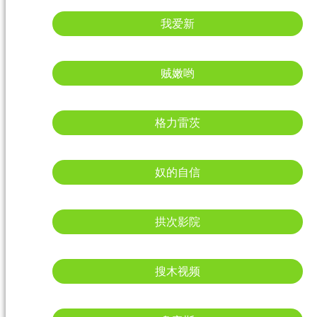
我爱新
贼嫩哟
格力雷茨
奴的自信
拱次影院
搜木视频