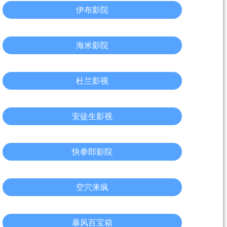
伊布影院
海米影院
杜兰影视
安徒生影视
快拳郎影院
空穴来疯
暴风百宝箱