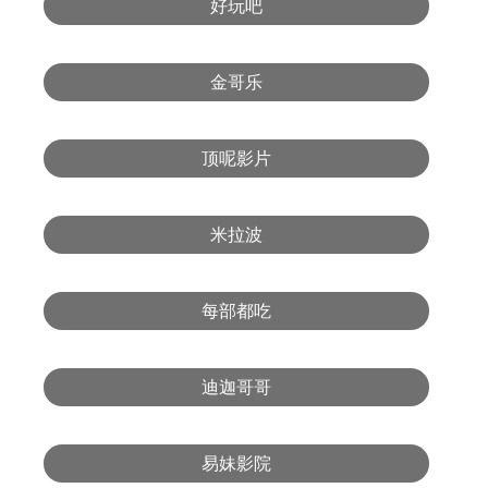
好玩吧
金哥乐
顶呢影片
米拉波
每部都吃
迪迦哥哥
易妹影院