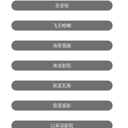
百变怪
飞天螳螂
海星视频
海龙影院
双蛋瓦斯
雷蛋观影
口呆花影院