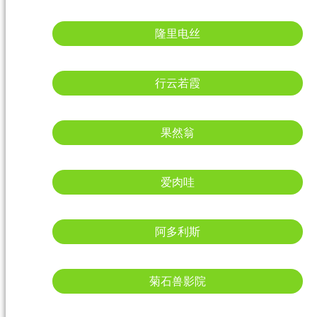
隆里电丝
行云若霞
果然翁
爱肉哇
阿多利斯
菊石兽影院