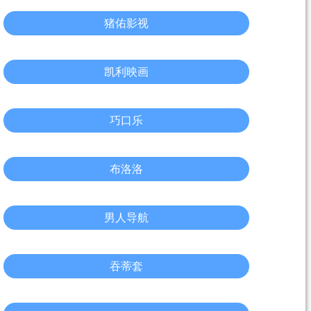
猪佑影视
凯利映画
巧口乐
布洛洛
男人导航
吞蒂套