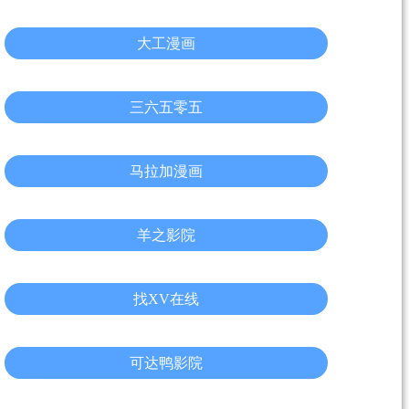
大工漫画
三六五零五
马拉加漫画
羊之影院
找XV在线
可达鸭影院