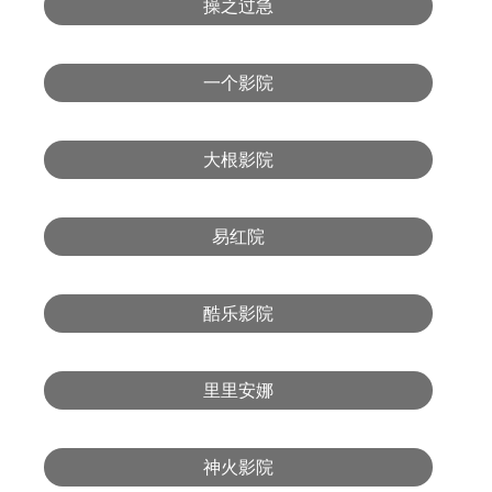
操之过急
一个影院
大根影院
易红院
酷乐影院
里里安娜
神火影院