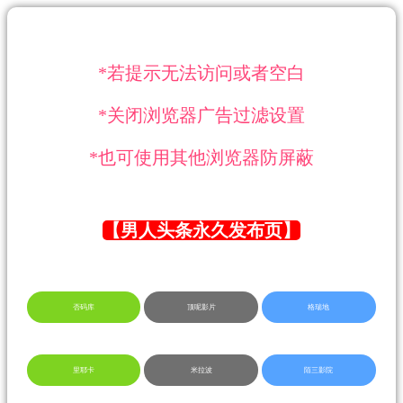
*若提示无法访问或者空白
*关闭浏览器广告过滤设置
*也可使用其他浏览器防屏蔽
【男人头条永久发布页】
否码库
顶呢影片
格瑞地
里耶卡
米拉波
陌三影院