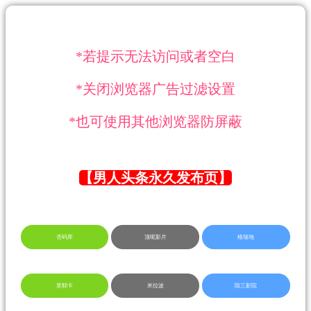
*若提示无法访问或者空白
*关闭浏览器广告过滤设置
*也可使用其他浏览器防屏蔽
【男人头条永久发布页】
否码库
顶呢影片
格瑞地
里耶卡
米拉波
陌三影院