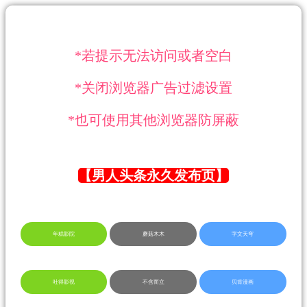
*若提示无法访问或者空白
*关闭浏览器广告过滤设置
*也可使用其他浏览器防屏蔽
【男人头条永久发布页】
年糕影院
蘑菇木木
字文天穹
吐得影视
不含而立
贝肯漫画