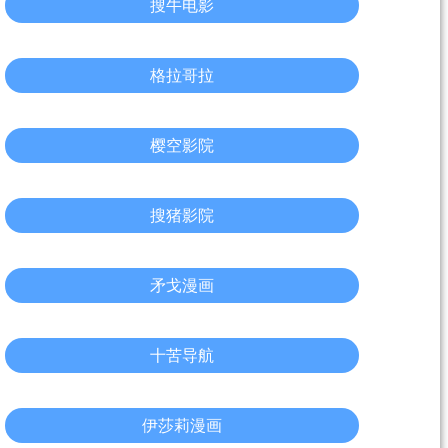
搜牛电影
格拉哥拉
樱空影院
搜猪影院
矛戈漫画
十苦导航
伊莎莉漫画