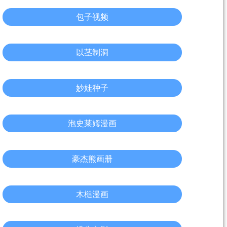
包子视频
以茎制洞
妙娃种子
泡史莱姆漫画
豪杰熊画册
木槌漫画