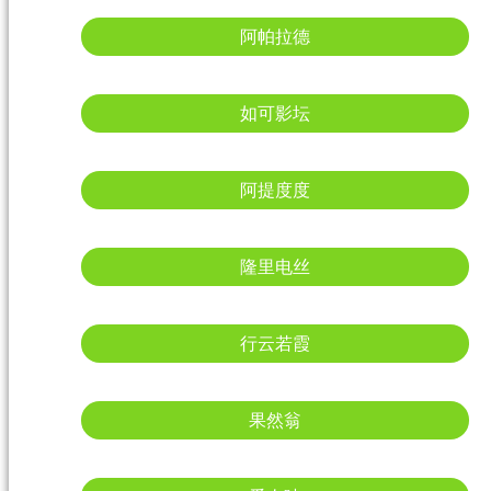
阿帕拉德
如可影坛
阿提度度
隆里电丝
行云若霞
果然翁