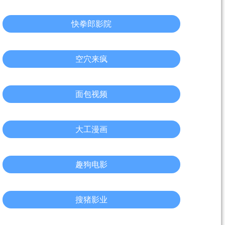
快拳郎影院
空穴来疯
面包视频
大工漫画
趣狗电影
搜猪影业