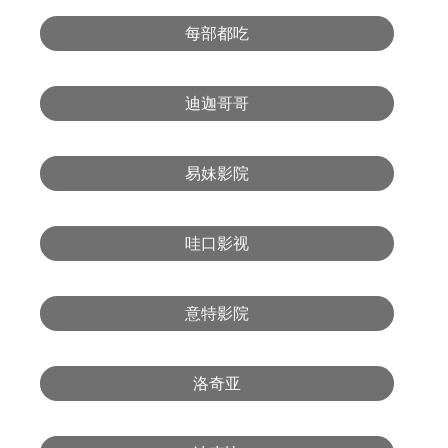
每部都吃
迪迦哥哥
易妹影院
哇口影视
意特影院
洛奇亚