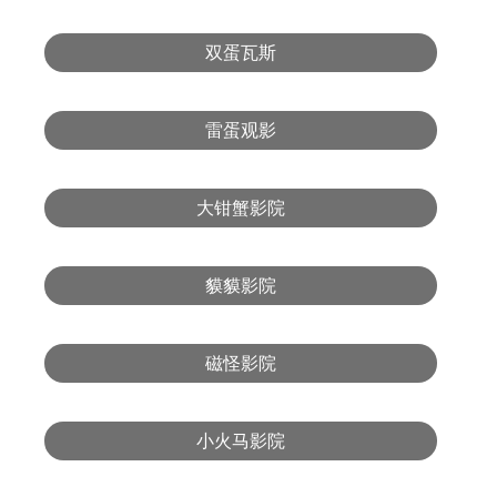
双蛋瓦斯
雷蛋观影
大钳蟹影院
貘貘影院
磁怪影院
小火马影院