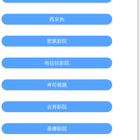
西京热
肥累影院
布拉拉影院
寿司视频
去努影院
基娜影院