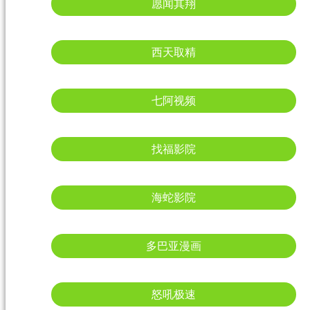
愿闻其翔
西天取精
七阿视频
找福影院
海蛇影院
多巴亚漫画
怒吼极速