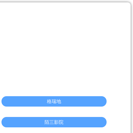
格瑞地
陌三影院