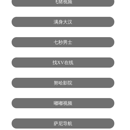
飞猪视频
满身大汉
七秒男士
找XV在线
努哈影院
嘟嘟视频
萨尼导航