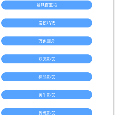
暴风百宝箱
爱摸鸡吧
万象画舟
双亮影院
棕熊影院
黄牛影院
庞统影院