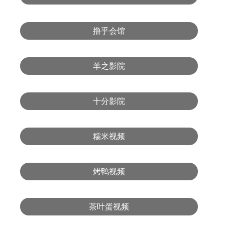
撸乎会馆
羊之影院
十分影院
糯米视频
烤鸭视频
茶叶蛋视频