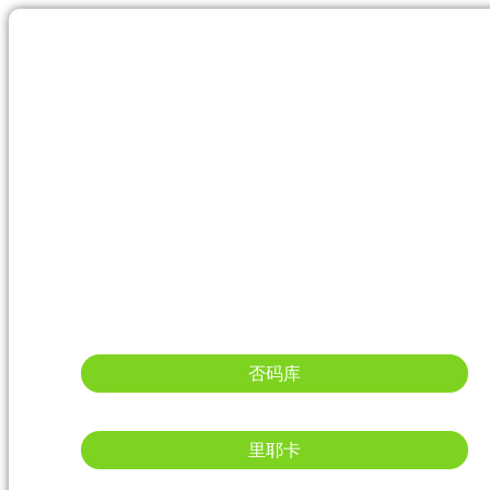
否码库
里耶卡