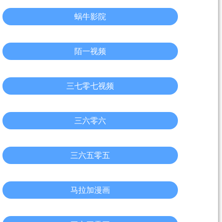
蜗牛影院
陌一视频
三七零七视频
三六零六
三六五零五
马拉加漫画