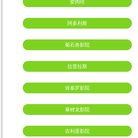
爱肉哇
阿多利斯
菊石兽影院
拉普拉斯
肯泰罗影院
暴鲤龙影院
吉利蛋影院