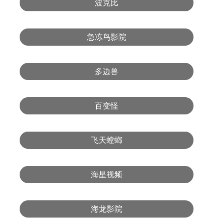
波克比
急冻鸟影院
多边兽
百变怪
飞天螳螂
海星视频
海龙影院