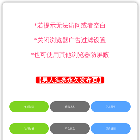
*若提示无法访问或者空白
*关闭浏览器广告过滤设置
*也可使用其他浏览器防屏蔽
【男人头条永久发布页】
年糕影院
蘑菇木木
字文天穹
吐得影视
不含而立
贝肯漫画