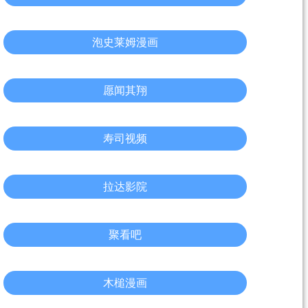
泡史莱姆漫画
愿闻其翔
寿司视频
拉达影院
聚看吧
木槌漫画