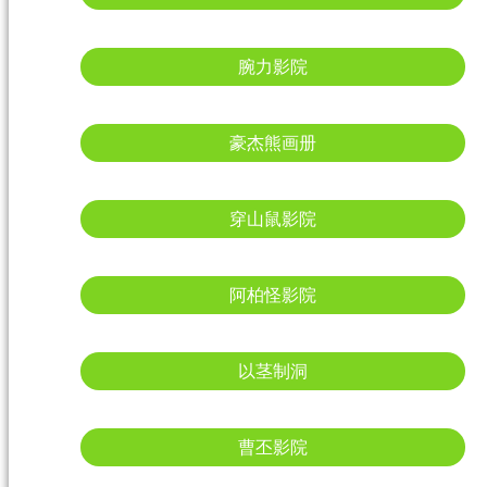
腕力影院
豪杰熊画册
穿山鼠影院
阿柏怪影院
以茎制洞
曹丕影院