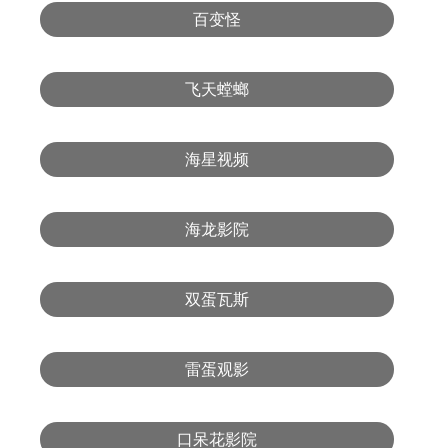
百变怪
飞天螳螂
海星视频
海龙影院
双蛋瓦斯
雷蛋观影
口呆花影院