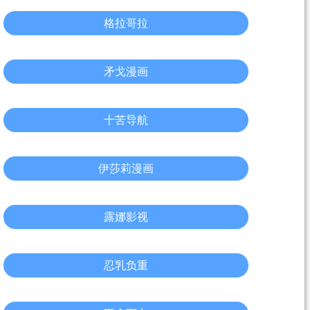
格拉哥拉
矛戈漫画
十苦导航
伊莎莉漫画
露娜影视
忍乳负重