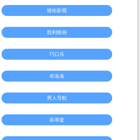
猪佑影视
凯利映画
巧口乐
布洛洛
男人导航
吞蒂套