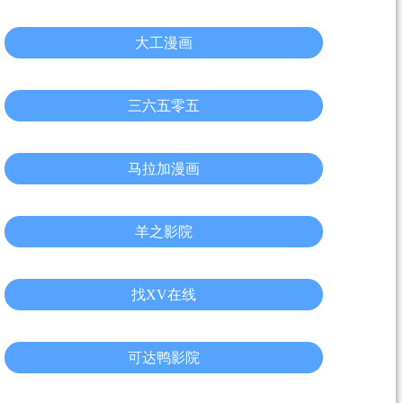
大工漫画
三六五零五
马拉加漫画
羊之影院
找XV在线
可达鸭影院