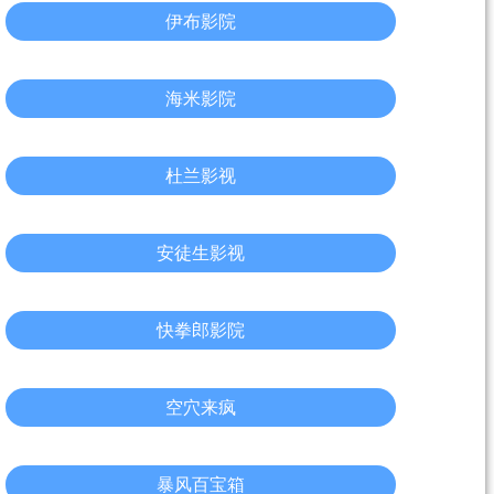
伊布影院
海米影院
杜兰影视
安徒生影视
快拳郎影院
空穴来疯
暴风百宝箱