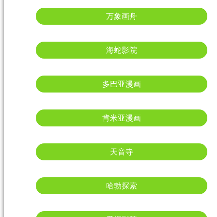
万象画舟
海蛇影院
多巴亚漫画
肯米亚漫画
天音寺
哈勃探索