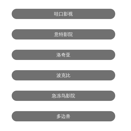
哇口影视
意特影院
洛奇亚
波克比
急冻鸟影院
多边兽