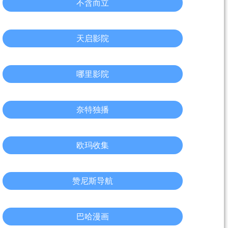
不含而立
天启影院
哪里影院
奈特独播
欧玛收集
赞尼斯导航
巴哈漫画