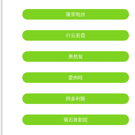
隆里电丝
行云若霞
果然翁
爱肉哇
阿多利斯
菊石兽影院