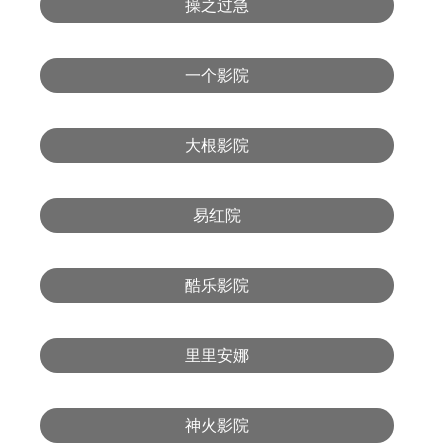
操之过急
一个影院
大根影院
易红院
酷乐影院
里里安娜
神火影院