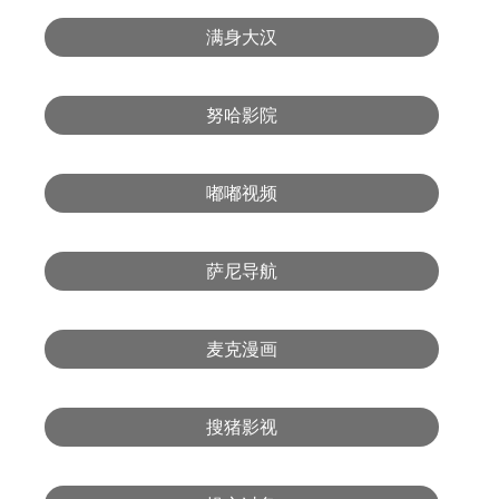
满身大汉
努哈影院
嘟嘟视频
萨尼导航
麦克漫画
搜猪影视