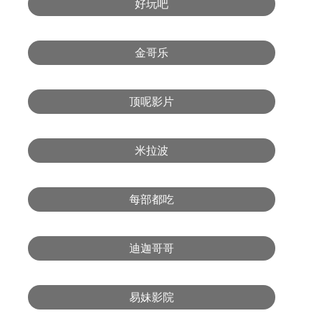
好玩吧
金哥乐
顶呢影片
米拉波
每部都吃
迪迦哥哥
易妹影院