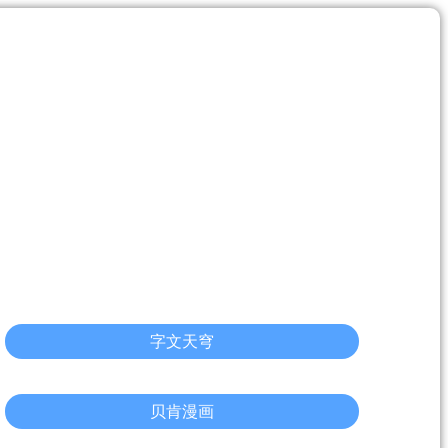
字文天穹
贝肯漫画