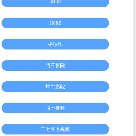
3H3R
H8R8
格瑞地
陌三影院
蜗牛影院
陌一视频
三七零七视频