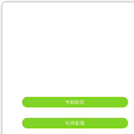
年糕影院
吐得影视