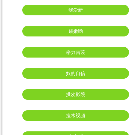
我爱新
贼嫩哟
格力雷茨
奴的自信
拱次影院
搜木视频