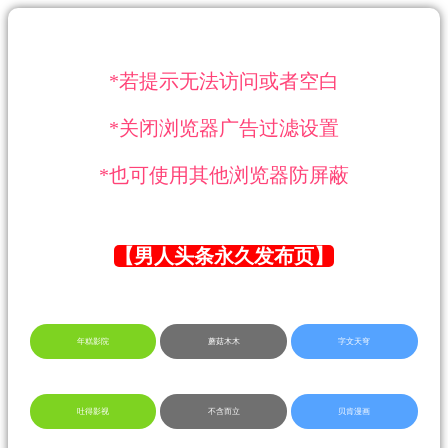
*若提示无法访问或者空白
*关闭浏览器广告过滤设置
*也可使用其他浏览器防屏蔽
【男人头条永久发布页】
年糕影院
蘑菇木木
字文天穹
吐得影视
不含而立
贝肯漫画