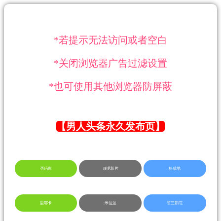
*若提示无法访问或者空白
*关闭浏览器广告过滤设置
*也可使用其他浏览器防屏蔽
【男人头条永久发布页】
否码库
顶呢影片
格瑞地
里耶卡
米拉波
陌三影院