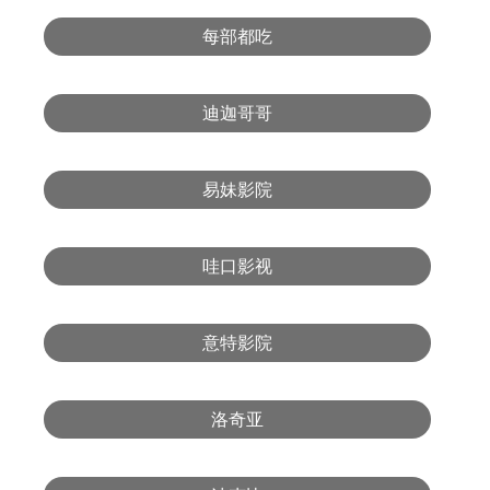
每部都吃
迪迦哥哥
易妹影院
哇口影视
意特影院
洛奇亚