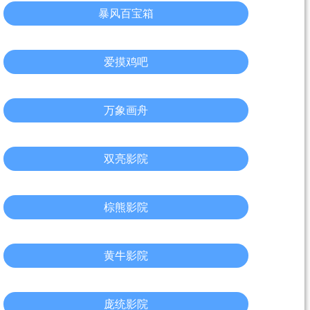
暴风百宝箱
爱摸鸡吧
万象画舟
双亮影院
棕熊影院
黄牛影院
庞统影院