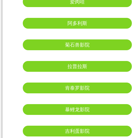
爱肉哇
阿多利斯
菊石兽影院
拉普拉斯
肯泰罗影院
暴鲤龙影院
吉利蛋影院