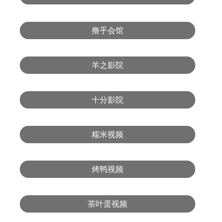
撸乎会馆
羊之影院
十分影院
糯米视频
烤鸭视频
茶叶蛋视频