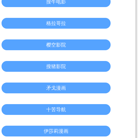
搜牛电影
格拉哥拉
樱空影院
搜猪影院
矛戈漫画
十苦导航
伊莎莉漫画