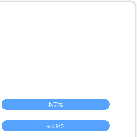
格瑞地
陌三影院