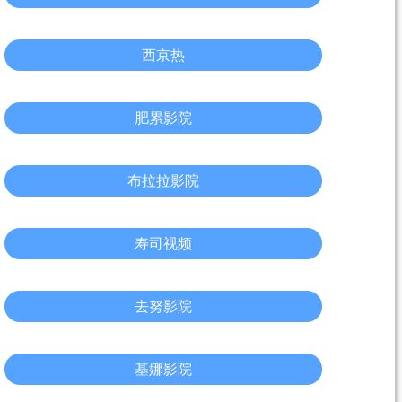
西京热
肥累影院
布拉拉影院
寿司视频
去努影院
基娜影院