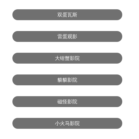
双蛋瓦斯
雷蛋观影
大钳蟹影院
貘貘影院
磁怪影院
小火马影院