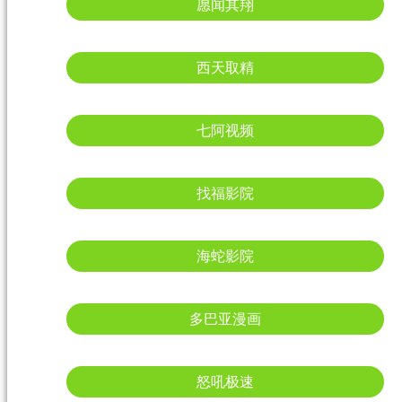
愿闻其翔
西天取精
七阿视频
找福影院
海蛇影院
多巴亚漫画
怒吼极速