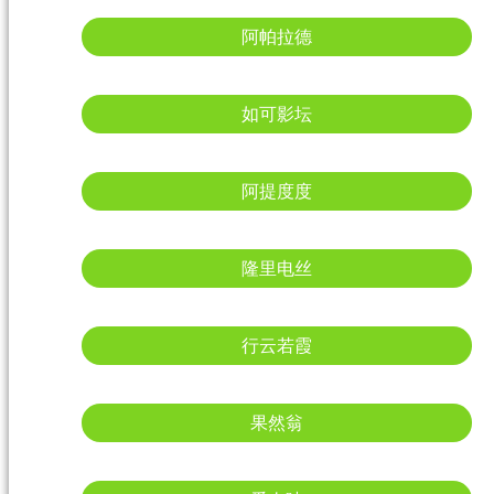
阿帕拉德
如可影坛
阿提度度
隆里电丝
行云若霞
果然翁