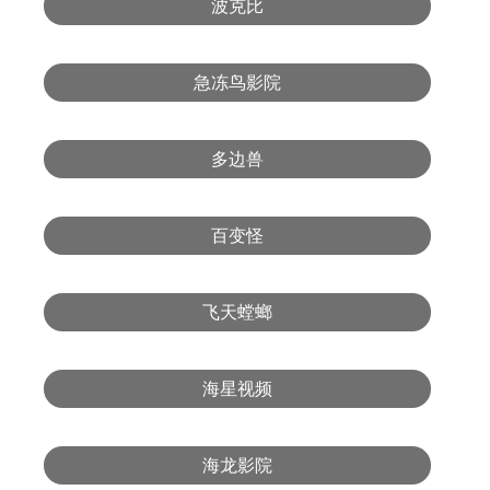
波克比
急冻鸟影院
多边兽
百变怪
飞天螳螂
海星视频
海龙影院