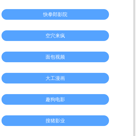
快拳郎影院
空穴来疯
面包视频
大工漫画
趣狗电影
搜猪影业