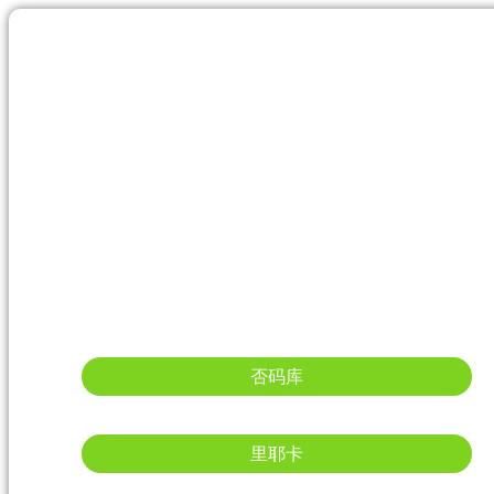
否码库
里耶卡