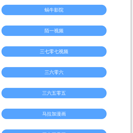
蜗牛影院
陌一视频
三七零七视频
三六零六
三六五零五
马拉加漫画