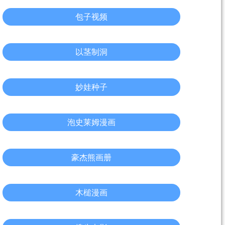
包子视频
以茎制洞
妙娃种子
泡史莱姆漫画
豪杰熊画册
木槌漫画