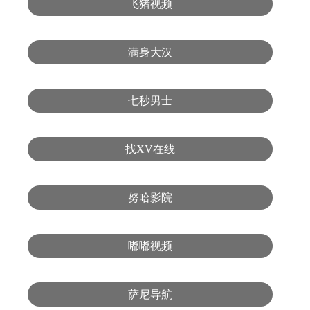
飞猪视频
满身大汉
七秒男士
找XV在线
努哈影院
嘟嘟视频
萨尼导航