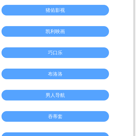
猪佑影视
凯利映画
巧口乐
布洛洛
男人导航
吞蒂套