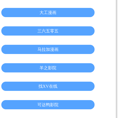
大工漫画
三六五零五
马拉加漫画
羊之影院
找XV在线
可达鸭影院