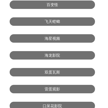
百变怪
飞天螳螂
海星视频
海龙影院
双蛋瓦斯
雷蛋观影
口呆花影院