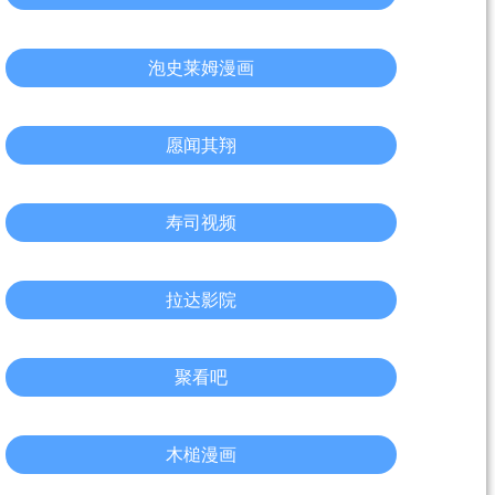
泡史莱姆漫画
愿闻其翔
寿司视频
拉达影院
聚看吧
木槌漫画