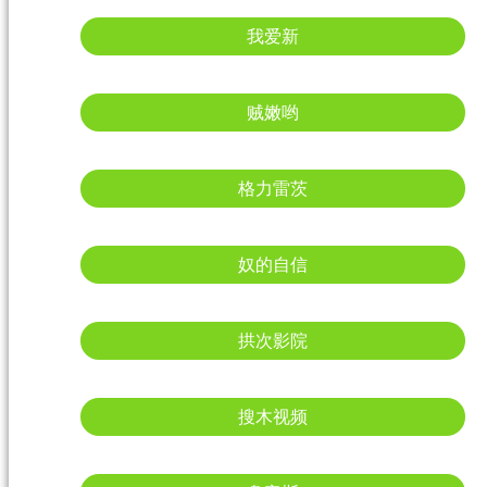
我爱新
贼嫩哟
格力雷茨
奴的自信
拱次影院
搜木视频