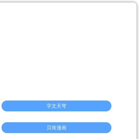
字文天穹
贝肯漫画