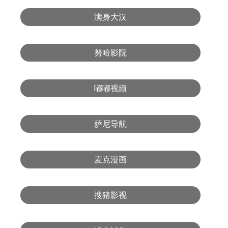
满身大汉
努哈影院
嘟嘟视频
萨尼导航
麦克漫画
搜猪影视