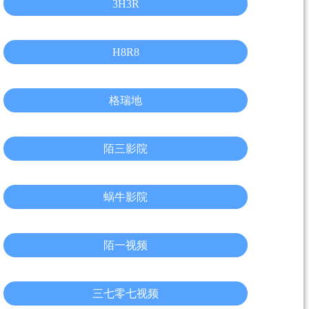
3H3R
H8R8
格瑞地
陌三影院
蜗牛影院
陌一视频
三七零七视频