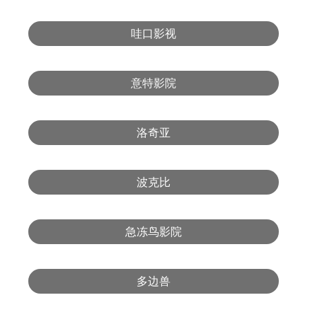
哇口影视
意特影院
洛奇亚
波克比
急冻鸟影院
多边兽