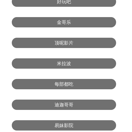
好玩吧
金哥乐
顶呢影片
米拉波
每部都吃
迪迦哥哥
易妹影院