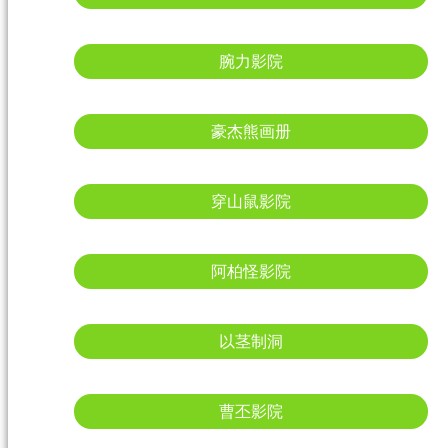
腕力影院
豪杰熊画册
穿山鼠影院
阿柏怪影院
以茎制洞
曹丕影院