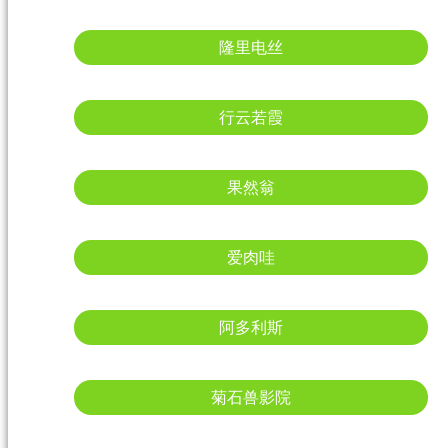
隆里电丝
行云若霞
果然翁
爱肉哇
阿多利斯
菊石兽影院