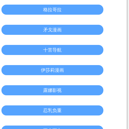
格拉哥拉
矛戈漫画
十苦导航
伊莎莉漫画
露娜影视
忍乳负重