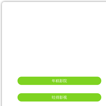
年糕影院
吐得影视