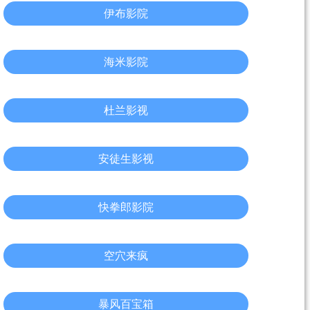
伊布影院
海米影院
杜兰影视
安徒生影视
快拳郎影院
空穴来疯
暴风百宝箱