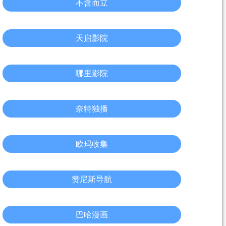
不含而立
天启影院
哪里影院
奈特独播
欧玛收集
赞尼斯导航
巴哈漫画