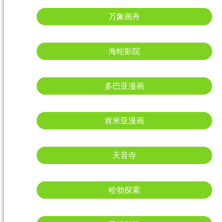
万象画舟
海蛇影院
多巴亚漫画
肯米亚漫画
天音寺
哈勃探索