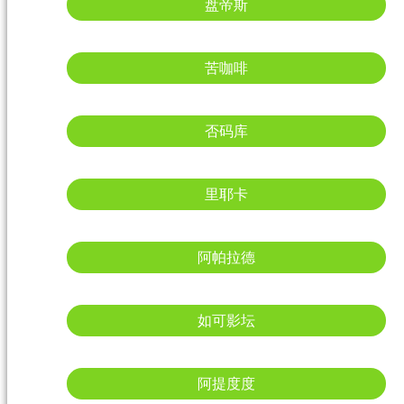
盘帝斯
苦咖啡
否码库
里耶卡
阿帕拉德
如可影坛
阿提度度