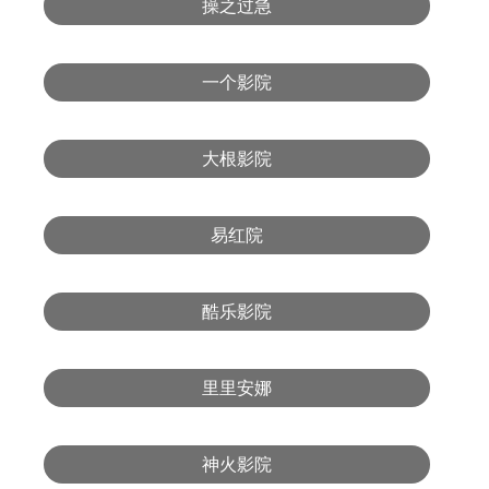
操之过急
一个影院
大根影院
易红院
酷乐影院
里里安娜
神火影院