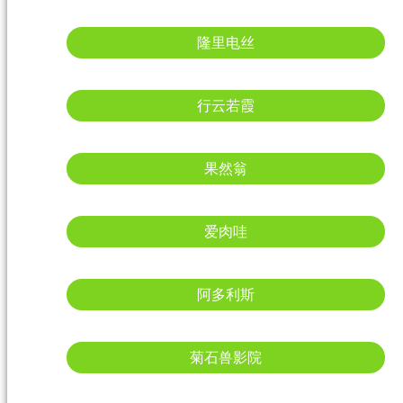
隆里电丝
行云若霞
果然翁
爱肉哇
阿多利斯
菊石兽影院