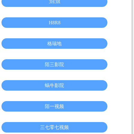
3H3R
H8R8
格瑞地
陌三影院
蜗牛影院
陌一视频
三七零七视频