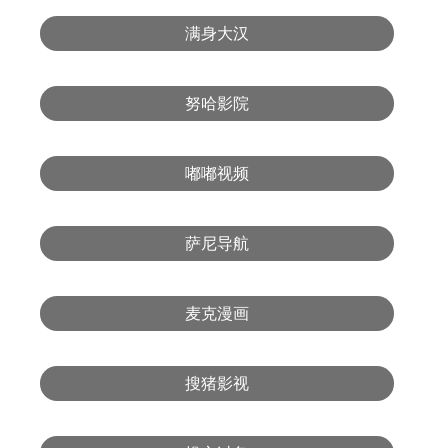
满身大汉
努哈影院
嘟嘟视频
萨尼导航
麦克漫画
搜猪影视