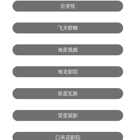
百变怪
飞天螳螂
海星视频
海龙影院
双蛋瓦斯
雷蛋观影
口呆花影院