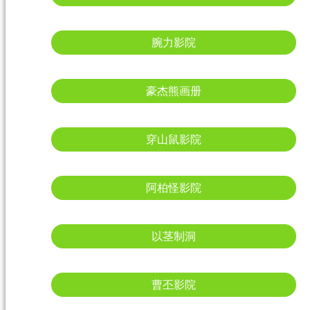
腕力影院
豪杰熊画册
穿山鼠影院
阿柏怪影院
以茎制洞
曹丕影院