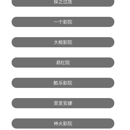
操之过急
一个影院
大根影院
易红院
酷乐影院
里里安娜
神火影院