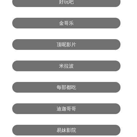
好玩吧
金哥乐
顶呢影片
米拉波
每部都吃
迪迦哥哥
易妹影院