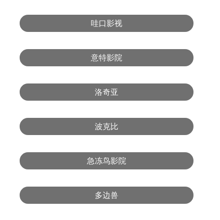
哇口影视
意特影院
洛奇亚
波克比
急冻鸟影院
多边兽