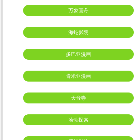
万象画舟
海蛇影院
多巴亚漫画
肯米亚漫画
天音寺
哈勃探索