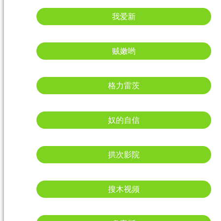
我爱新
贼嫩哟
格力雷茨
奴的自信
拱次影院
搜木视频