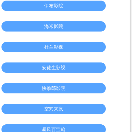
伊布影院
海米影院
杜兰影视
安徒生影视
快拳郎影院
空穴来疯
暴风百宝箱