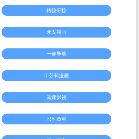
格拉哥拉
矛戈漫画
十苦导航
伊莎莉漫画
露娜影视
忍乳负重