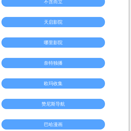
不含而立
天启影院
哪里影院
奈特独播
欧玛收集
赞尼斯导航
巴哈漫画