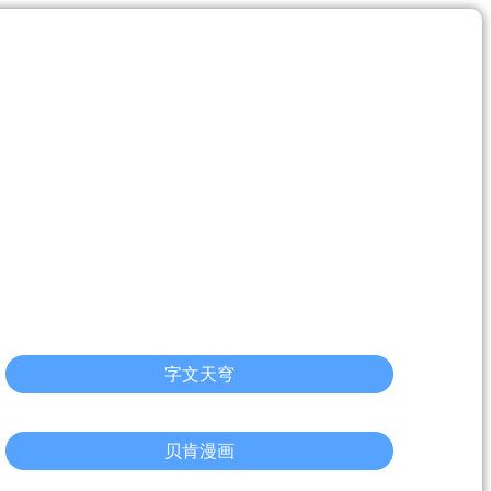
字文天穹
贝肯漫画