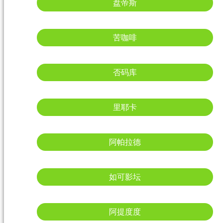
盘帝斯
苦咖啡
否码库
里耶卡
阿帕拉德
如可影坛
阿提度度