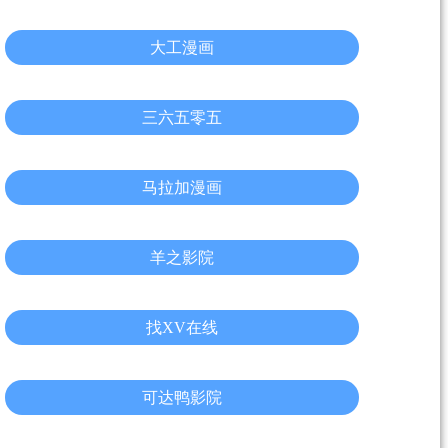
大工漫画
三六五零五
马拉加漫画
羊之影院
找XV在线
可达鸭影院