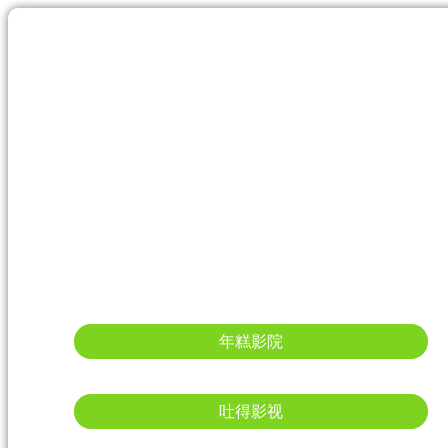
年糕影院
吐得影视