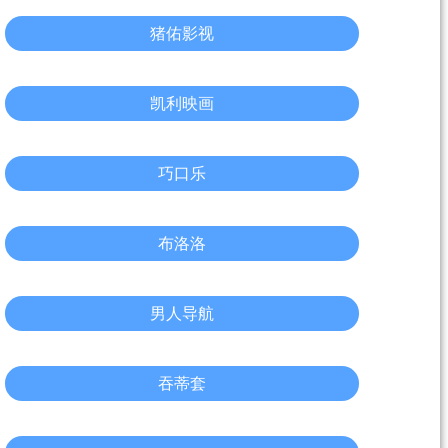
猪佑影视
凯利映画
巧口乐
布洛洛
男人导航
吞蒂套