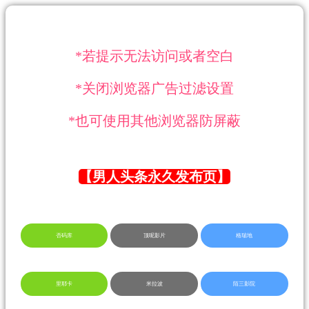
*若提示无法访问或者空白
*关闭浏览器广告过滤设置
*也可使用其他浏览器防屏蔽
【男人头条永久发布页】
否码库
顶呢影片
格瑞地
里耶卡
米拉波
陌三影院