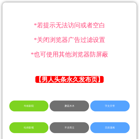
*若提示无法访问或者空白
*关闭浏览器广告过滤设置
*也可使用其他浏览器防屏蔽
【男人头条永久发布页】
年糕影院
蘑菇木木
字文天穹
吐得影视
不含而立
贝肯漫画