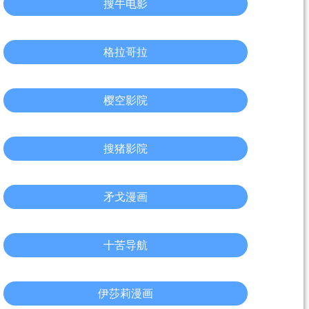
搜牛电影
格拉哥拉
樱空影院
搜猪影院
矛戈漫画
十苦导航
伊莎莉漫画