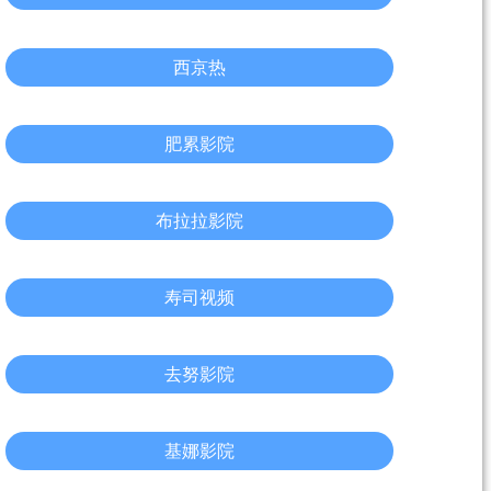
西京热
肥累影院
布拉拉影院
寿司视频
去努影院
基娜影院