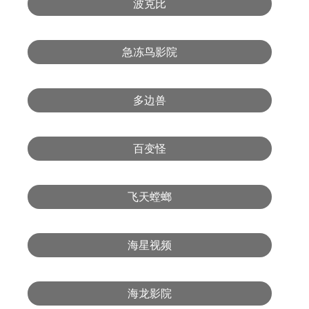
波克比
急冻鸟影院
多边兽
百变怪
飞天螳螂
海星视频
海龙影院