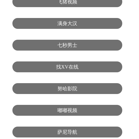
飞猪视频
满身大汉
七秒男士
找XV在线
努哈影院
嘟嘟视频
萨尼导航