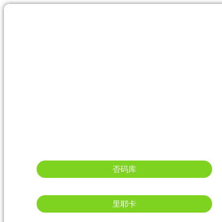
否码库
里耶卡