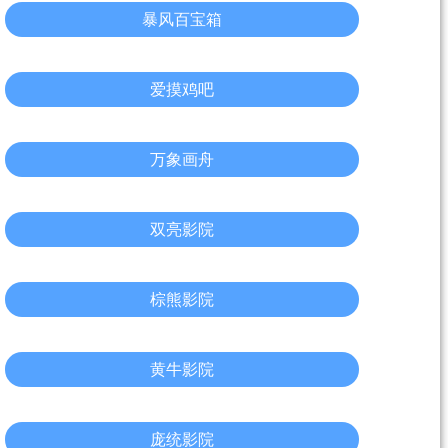
暴风百宝箱
爱摸鸡吧
万象画舟
双亮影院
棕熊影院
黄牛影院
庞统影院