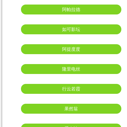
阿帕拉德
如可影坛
阿提度度
隆里电丝
行云若霞
果然翁