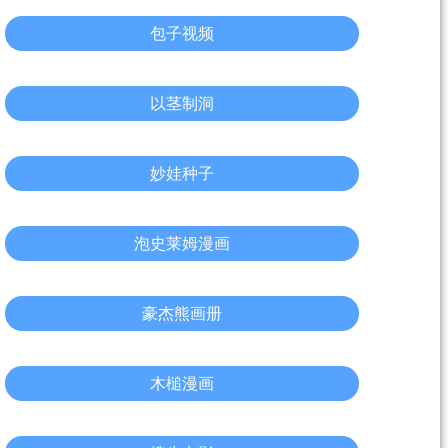
包子视频
以茎制洞
妙娃种子
泡史莱姆漫画
豪杰熊画册
木槌漫画