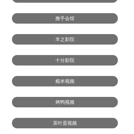
撸乎会馆
羊之影院
十分影院
糯米视频
烤鸭视频
茶叶蛋视频