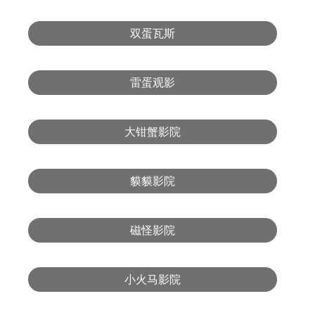
双蛋瓦斯
雷蛋观影
大钳蟹影院
貘貘影院
磁怪影院
小火马影院