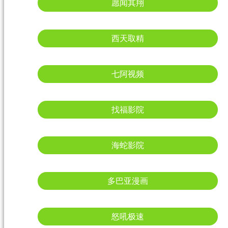
愿闻其翔
西天取精
七阿视频
找福影院
海蛇影院
多巴亚漫画
怒吼极速