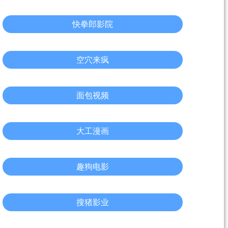
快拳郎影院
空穴来疯
面包视频
大工漫画
趣狗电影
搜猪影业