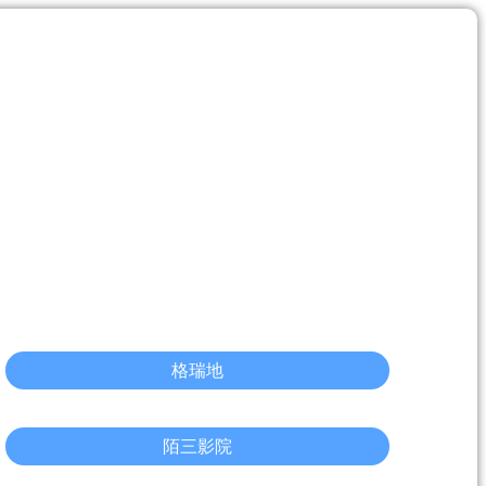
格瑞地
陌三影院