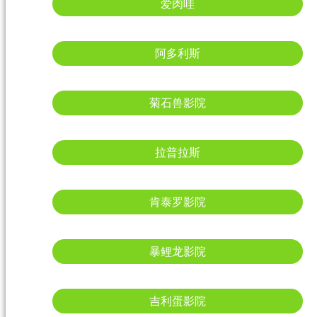
爱肉哇
阿多利斯
菊石兽影院
拉普拉斯
肯泰罗影院
暴鲤龙影院
吉利蛋影院