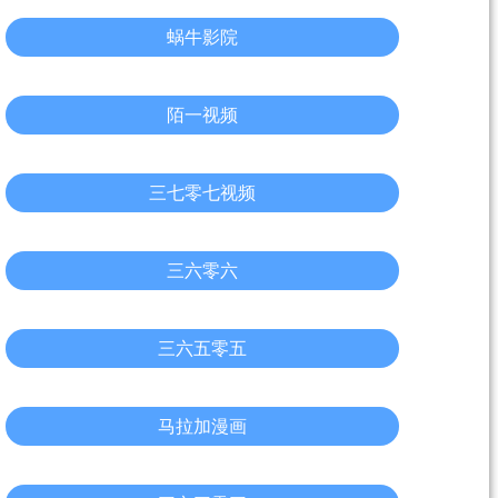
蜗牛影院
陌一视频
三七零七视频
三六零六
三六五零五
马拉加漫画