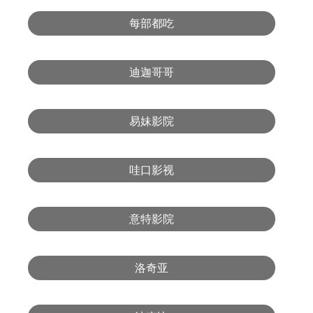
每部都吃
迪迦哥哥
易妹影院
哇口影视
意特影院
洛奇亚