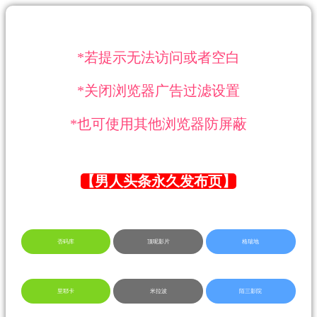
*若提示无法访问或者空白
*关闭浏览器广告过滤设置
*也可使用其他浏览器防屏蔽
【男人头条永久发布页】
否码库
顶呢影片
格瑞地
里耶卡
米拉波
陌三影院