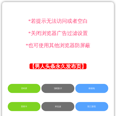
*若提示无法访问或者空白
*关闭浏览器广告过滤设置
*也可使用其他浏览器防屏蔽
【男人头条永久发布页】
否码库
顶呢影片
格瑞地
里耶卡
米拉波
陌三影院