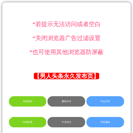
*若提示无法访问或者空白
*关闭浏览器广告过滤设置
*也可使用其他浏览器防屏蔽
【男人头条永久发布页】
年糕影院
蘑菇木木
字文天穹
吐得影视
不含而立
贝肯漫画