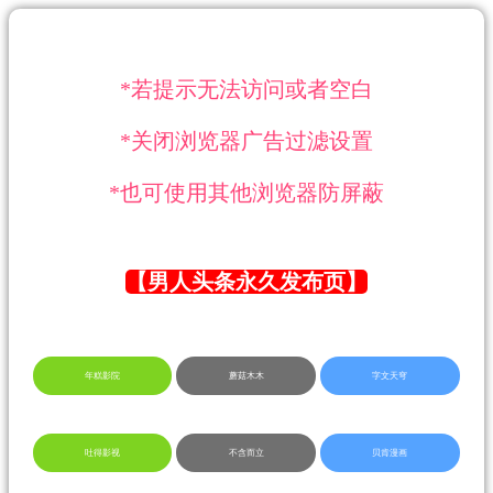
*若提示无法访问或者空白
*关闭浏览器广告过滤设置
*也可使用其他浏览器防屏蔽
【男人头条永久发布页】
年糕影院
蘑菇木木
字文天穹
吐得影视
不含而立
贝肯漫画