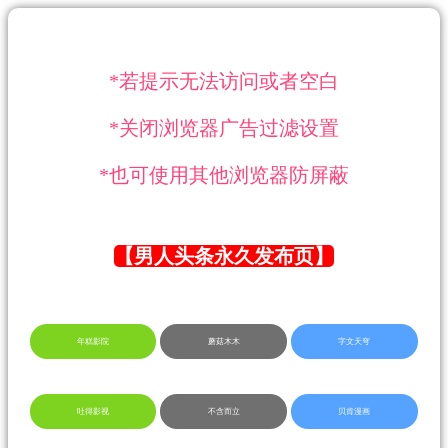
*若提示无法访问或者空白
*关闭浏览器广告过滤设置
*也可使用其他浏览器防屏蔽
【男人头条永久发布页】
年糕影院
蘑菇木木
字文天穹
吐得影视
不含而立
贝肯漫画