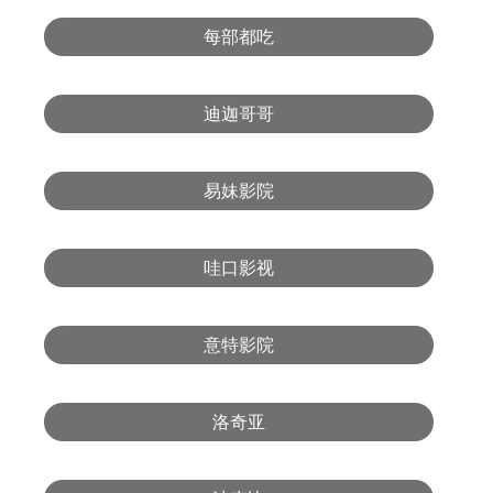
每部都吃
迪迦哥哥
易妹影院
哇口影视
意特影院
洛奇亚