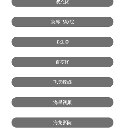
波克比
急冻鸟影院
多边兽
百变怪
飞天螳螂
海星视频
海龙影院