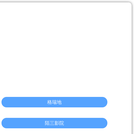
格瑞地
陌三影院