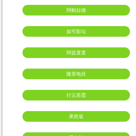
阿帕拉德
如可影坛
阿提度度
隆里电丝
行云若霞
果然翁