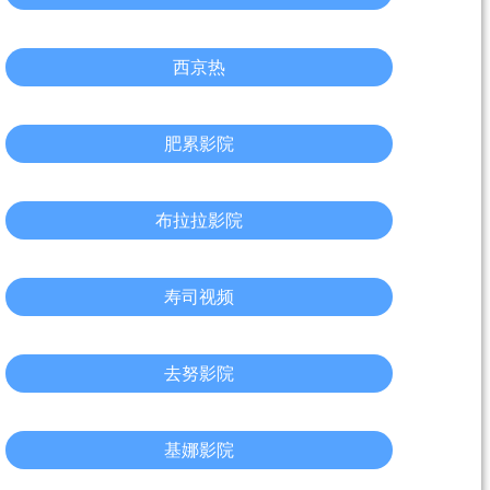
西京热
肥累影院
布拉拉影院
寿司视频
去努影院
基娜影院