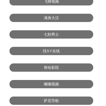
飞猪视频
满身大汉
七秒男士
找XV在线
努哈影院
嘟嘟视频
萨尼导航