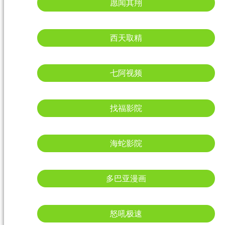
愿闻其翔
西天取精
七阿视频
找福影院
海蛇影院
多巴亚漫画
怒吼极速