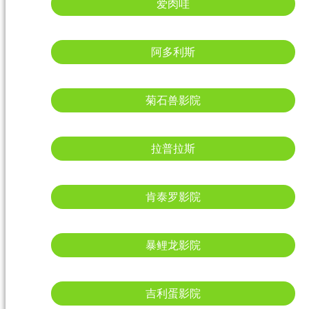
爱肉哇
阿多利斯
菊石兽影院
拉普拉斯
肯泰罗影院
暴鲤龙影院
吉利蛋影院