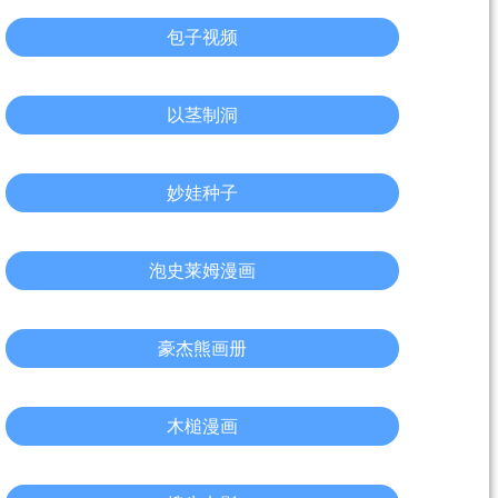
包子视频
以茎制洞
妙娃种子
泡史莱姆漫画
豪杰熊画册
木槌漫画