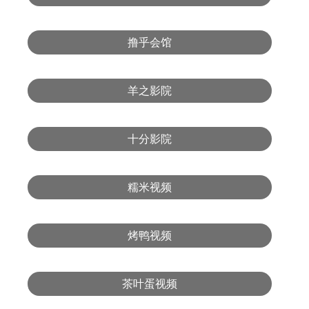
撸乎会馆
羊之影院
十分影院
糯米视频
烤鸭视频
茶叶蛋视频