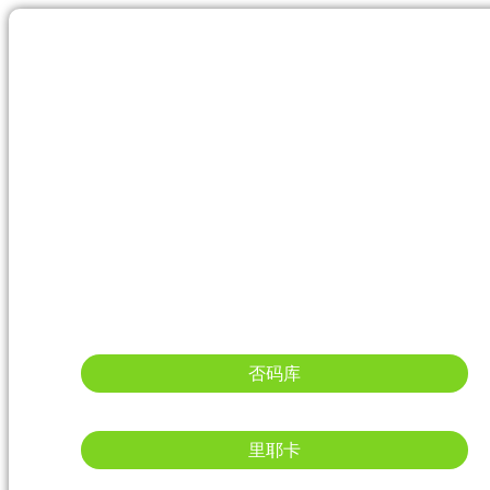
否码库
里耶卡