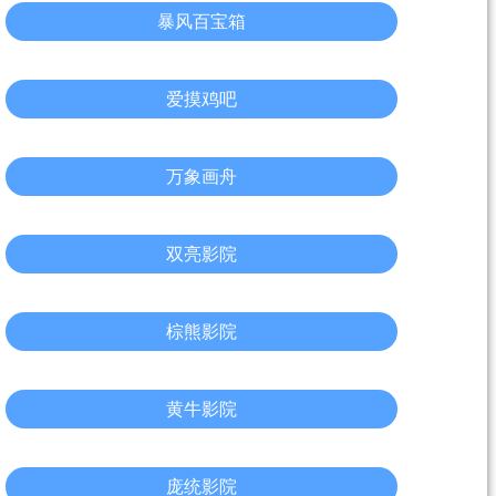
暴风百宝箱
爱摸鸡吧
万象画舟
双亮影院
棕熊影院
黄牛影院
庞统影院