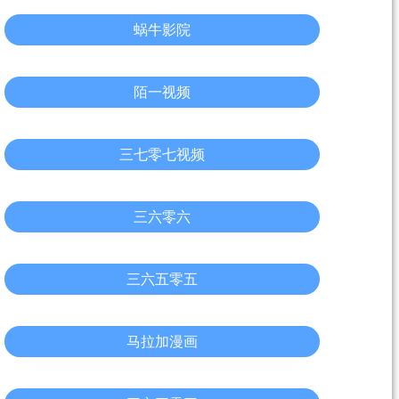
蜗牛影院
陌一视频
三七零七视频
三六零六
三六五零五
马拉加漫画