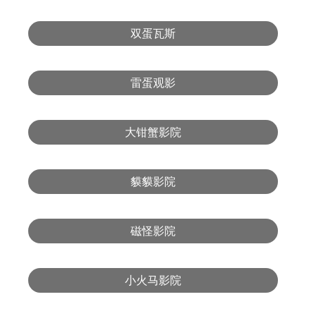
双蛋瓦斯
雷蛋观影
大钳蟹影院
貘貘影院
磁怪影院
小火马影院