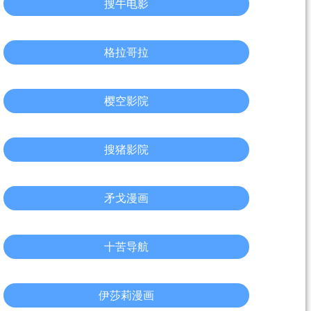
搜牛电影
格拉哥拉
樱空影院
搜猪影院
矛戈漫画
十苦导航
伊莎莉漫画