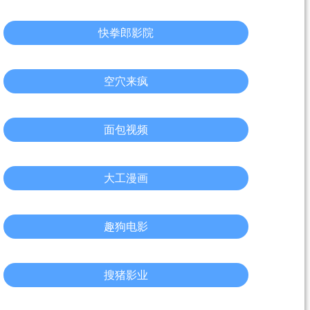
快拳郎影院
空穴来疯
面包视频
大工漫画
趣狗电影
搜猪影业