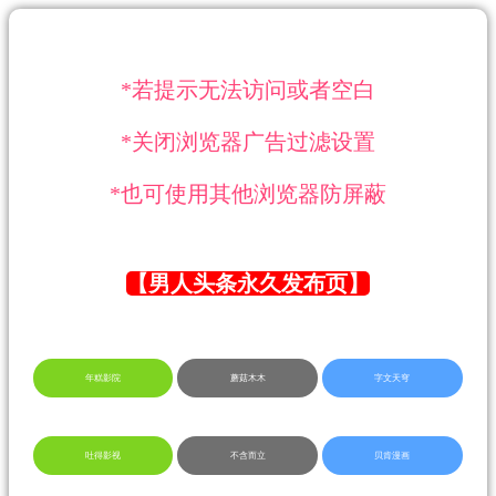
*若提示无法访问或者空白
*关闭浏览器广告过滤设置
*也可使用其他浏览器防屏蔽
【男人头条永久发布页】
年糕影院
蘑菇木木
字文天穹
吐得影视
不含而立
贝肯漫画