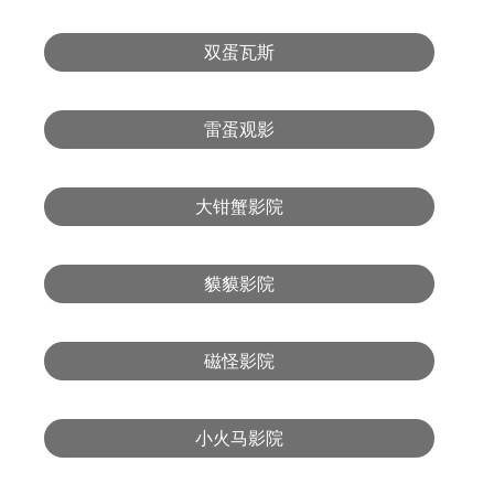
双蛋瓦斯
雷蛋观影
大钳蟹影院
貘貘影院
磁怪影院
小火马影院