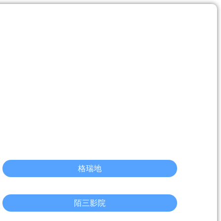
格瑞地
陌三影院