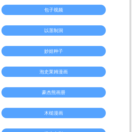
包子视频
以茎制洞
妙娃种子
泡史莱姆漫画
豪杰熊画册
木槌漫画