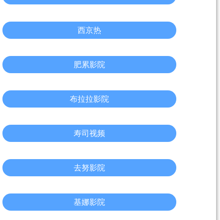
西京热
肥累影院
布拉拉影院
寿司视频
去努影院
基娜影院