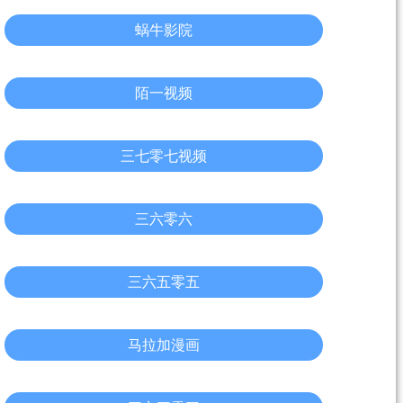
蜗牛影院
陌一视频
三七零七视频
三六零六
三六五零五
马拉加漫画