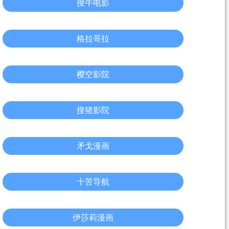
搜牛电影
格拉哥拉
樱空影院
搜猪影院
矛戈漫画
十苦导航
伊莎莉漫画