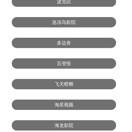
波克比
急冻鸟影院
多边兽
百变怪
飞天螳螂
海星视频
海龙影院