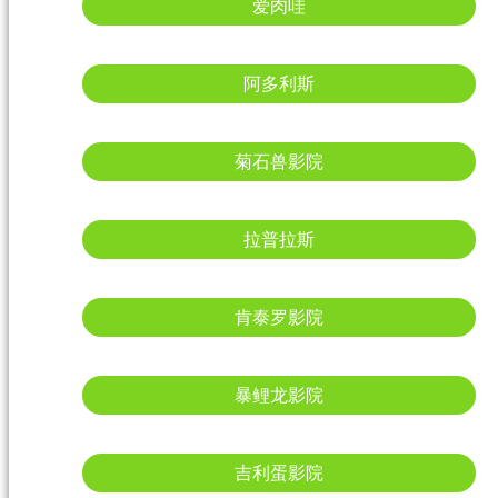
爱肉哇
阿多利斯
菊石兽影院
拉普拉斯
肯泰罗影院
暴鲤龙影院
吉利蛋影院