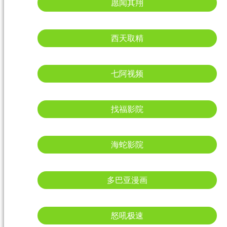
愿闻其翔
西天取精
七阿视频
找福影院
海蛇影院
多巴亚漫画
怒吼极速