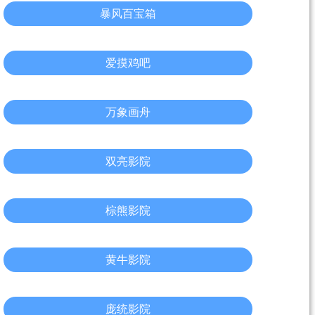
暴风百宝箱
爱摸鸡吧
万象画舟
双亮影院
棕熊影院
黄牛影院
庞统影院