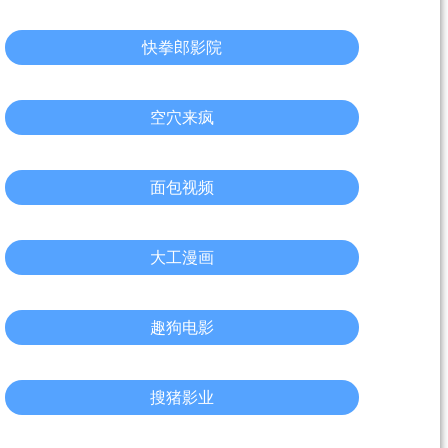
快拳郎影院
空穴来疯
面包视频
大工漫画
趣狗电影
搜猪影业