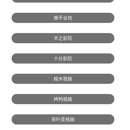
撸乎会馆
羊之影院
十分影院
糯米视频
烤鸭视频
茶叶蛋视频