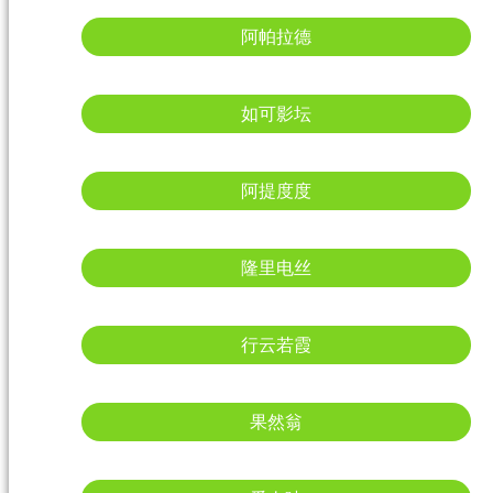
阿帕拉德
如可影坛
阿提度度
隆里电丝
行云若霞
果然翁