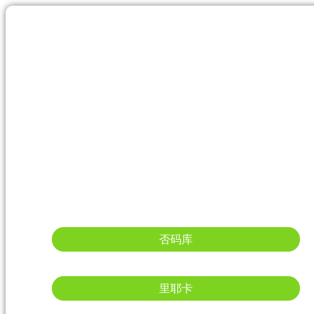
否码库
里耶卡