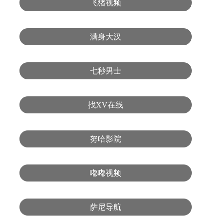
飞猪视频
满身大汉
七秒男士
找XV在线
努哈影院
嘟嘟视频
萨尼导航