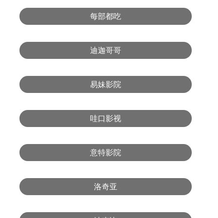
每部都吃
迪迦哥哥
易妹影院
哇口影视
意特影院
洛奇亚