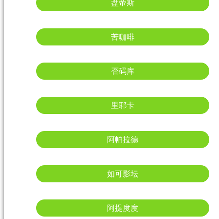
盘帝斯
苦咖啡
否码库
里耶卡
阿帕拉德
如可影坛
阿提度度