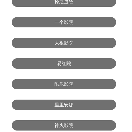
操之过急
一个影院
大根影院
易红院
酷乐影院
里里安娜
神火影院