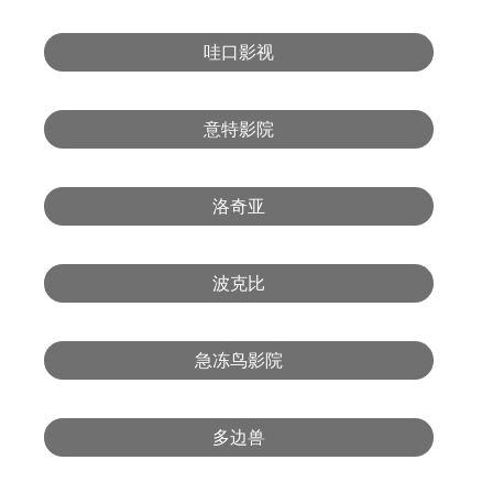
哇口影视
意特影院
洛奇亚
波克比
急冻鸟影院
多边兽