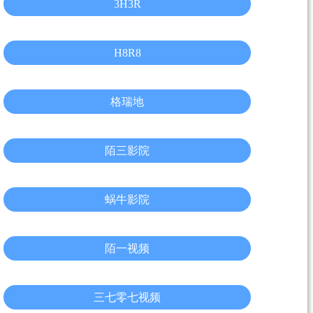
3H3R
H8R8
格瑞地
陌三影院
蜗牛影院
陌一视频
三七零七视频