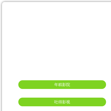
年糕影院
吐得影视