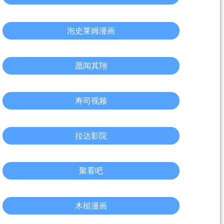
泡史莱姆漫画
愿闻其翔
寿司视频
拉达影院
聚看吧
木槌漫画