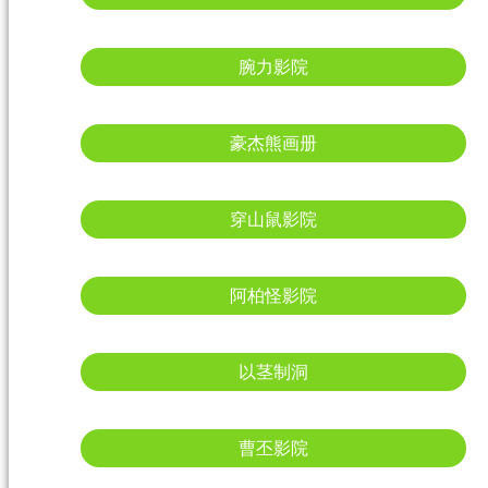
腕力影院
豪杰熊画册
穿山鼠影院
阿柏怪影院
以茎制洞
曹丕影院