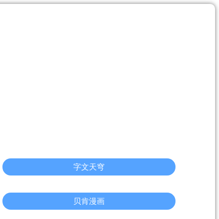
字文天穹
贝肯漫画