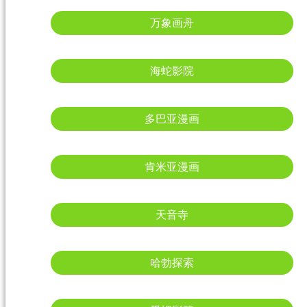
万象画舟
海蛇影院
多巴亚漫画
肯米亚漫画
天音寺
哈勃探索