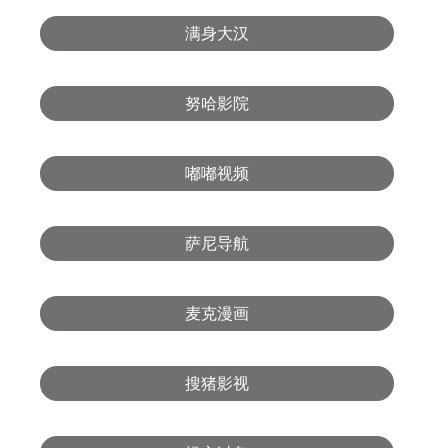
满身大汉
努哈影院
嘟嘟视频
萨尼导航
麦克漫画
搜猪影视