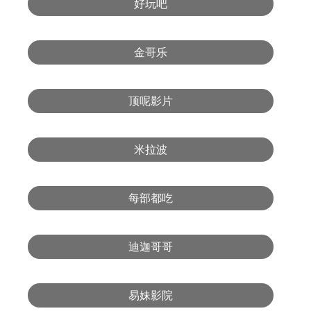
好玩吧
金哥乐
顶呢影片
米拉波
每部都吃
迪迦哥哥
易妹影院