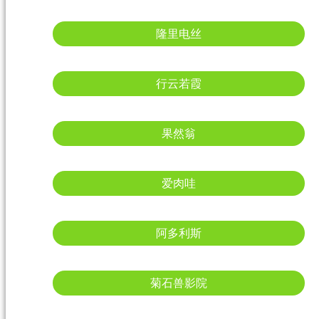
隆里电丝
行云若霞
果然翁
爱肉哇
阿多利斯
菊石兽影院