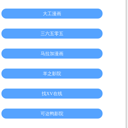
大工漫画
三六五零五
马拉加漫画
羊之影院
找XV在线
可达鸭影院