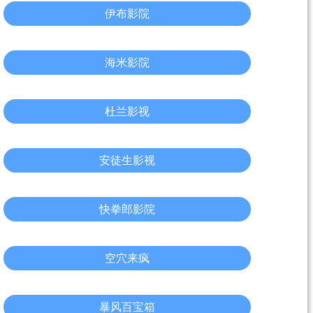
伊布影院
海米影院
杜兰影视
安徒生影视
快拳郎影院
空穴来疯
暴风百宝箱