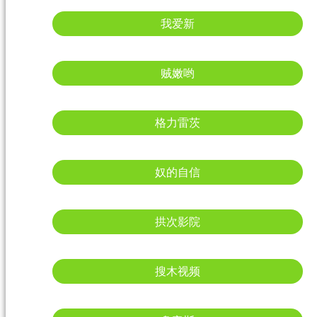
我爱新
贼嫩哟
格力雷茨
奴的自信
拱次影院
搜木视频