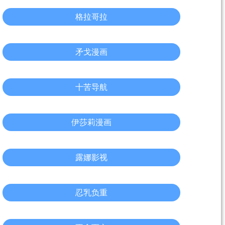
格拉哥拉
矛戈漫画
十苦导航
伊莎莉漫画
露娜影视
忍乳负重