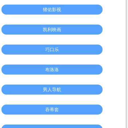
猪佑影视
凯利映画
巧口乐
布洛洛
男人导航
吞蒂套