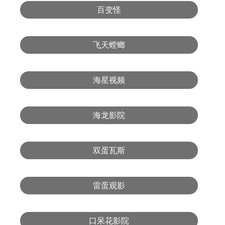
百变怪
飞天螳螂
海星视频
海龙影院
双蛋瓦斯
雷蛋观影
口呆花影院